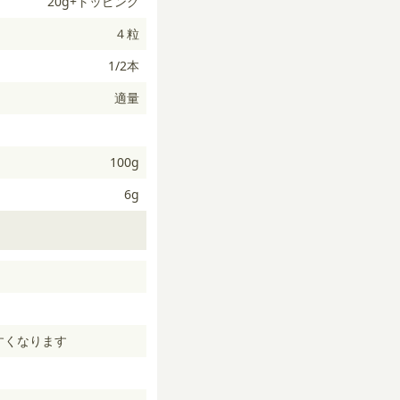
20g+トッピング
４粒
1/2本
適量
100g
6g
すくなります