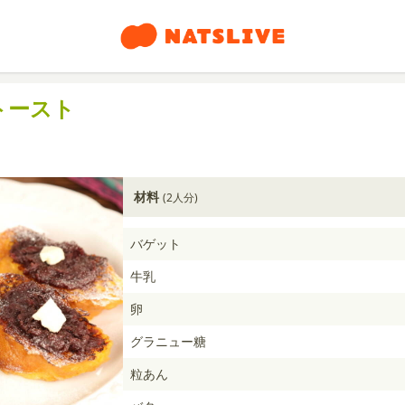
トースト
材料
(2人分)
バゲット
牛乳
卵
グラニュー糖
粒あん