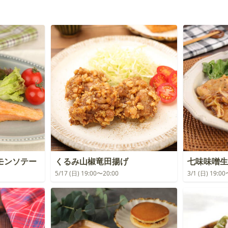
モンソテー
くるみ山椒竜田揚げ
七味味噌生
5/17 (日) 19:00〜20:00
3/1 (日) 19:0