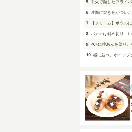
5
中火で熱したフライパ
6
片面に焼き色がついた
7
【クリーム】ボウルに
8
バナナは斜め切り、い
9
<6>に粒あんを塗り
10
器に並べ、ホイップ
3