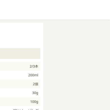
2/3本
200ml
2個
30g
100g