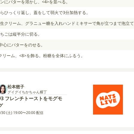
ンにバターを溶かし、<4>を並べる。
らひっくり返し、蓋をして弱火で3分加熱する。
生クリーム、グラニュー糖を入れハンドミキサーで角が立つまで泡立て
ちごは縦半分に切る。
、中心にバターをのせる。
クリーム、<8>を飾る。粉糖を全体にふるう。
松本慈子
グイグイちかちゃん横丁
#3 フレンチトーストをモグモ
グ
/30 (土) 19:00〜20:00 配信