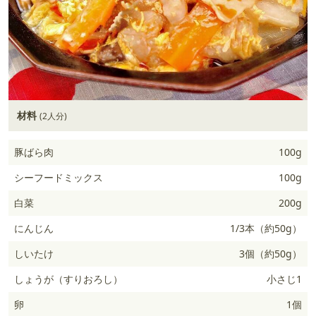
材料
(2人分)
豚ばら肉
100g
シーフードミックス
100g
白菜
200g
にんじん
1/3本（約50g）
しいたけ
3個（約50g）
しょうが（すりおろし）
小さじ1
卵
1個