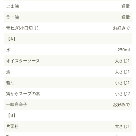
ごま油
適量
ラー油
適量
青ねぎ(小口切り)
お好みで
【A】
水
250ml
オイスターソース
大さじ1
酒
大さじ1
醬油
小さじ1
鶏がらスープの素
小さじ2
一味唐辛子
お好みで
【B】
片栗粉
大さじ1