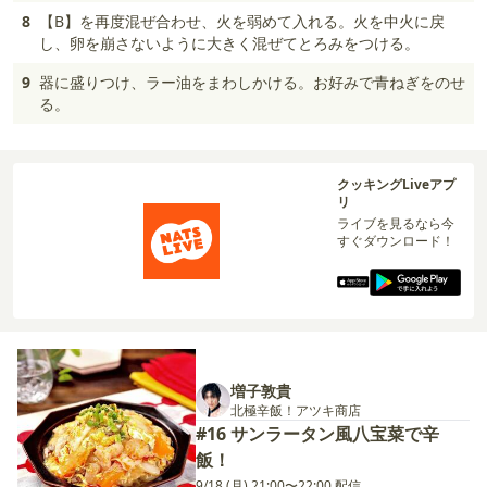
8
【B】を再度混ぜ合わせ、火を弱めて入れる。火を中火に戻
し、卵を崩さないように大きく混ぜてとろみをつける。
9
器に盛りつけ、ラー油をまわしかける。お好みで青ねぎをのせ
る。
クッキングLiveアプ
リ
ライブを見るなら今
すぐダウンロード！
増子敦貴
北極辛飯！アツキ商店
#16 サンラータン風八宝菜で辛
飯！
9/18 (月) 21:00〜22:00 配信