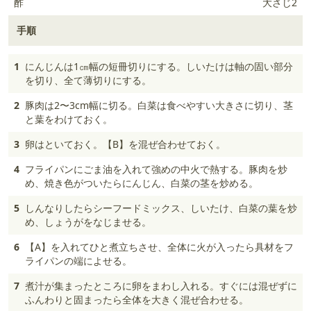
酢
大さじ2
手順
1
にんじんは1㎝幅の短冊切りにする。しいたけは軸の固い部分
を切り、全て薄切りにする。
2
豚肉は2〜3cm幅に切る。白菜は食べやすい大きさに切り、茎
と葉をわけておく。
3
卵はといておく。【B】を混ぜ合わせておく。
4
フライパンにごま油を入れて強めの中火で熱する。豚肉を炒
め、焼き色がついたらにんじん、白菜の茎を炒める。
5
しんなりしたらシーフードミックス、しいたけ、白菜の葉を炒
め、しょうがをなじませる。
6
【A】を入れてひと煮立ちさせ、全体に火が入ったら具材をフ
ライパンの端によせる。
7
煮汁が集まったところに卵をまわし入れる。すぐには混ぜずに
ふんわりと固まったら全体を大きく混ぜ合わせる。