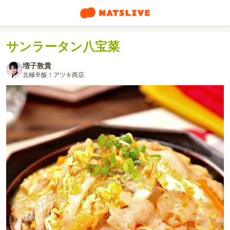
サンラータン八宝菜
増子敦貴
北極辛飯！アツキ商店