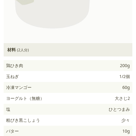
材料
(2人分)
鶏ひき肉
200g
玉ねぎ
1/2個
冷凍マンゴー
60g
ヨーグルト（無糖）
大さじ2
塩
ひとつまみ
粗びき黒こしょう
少々
バター
10g