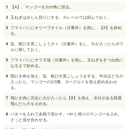
1
【A】、マンゴーを2cm角に切る。
2
玉ねぎはみじん切りにする。カレールウは刻んでおく。
3
フライパンにオリーブオイル（分量外）を熱し、【A】を炒め
る。
4
塩、粗びき黒こしょう少々（分量外）をし、火が入ったらボウ
ルに移しておく。
5
フライパンにサラダ油（分量外）を熱し、玉ねぎをきつね色に
なるまで炒める。
6
鶏ひき肉を加え、塩、粗びき黒こしょうをする。半分ほど火が
入ったら、マンゴーの2/3量、ヨーグルトを加え炒め合わせ
る。
7
鶏ひき肉に完全に火が入ったら【B】を加え、水分がある程度
飛んだら火を止める。
8
バターを入れて余熱で溶かす。<4>と残りのマンゴーを入れ、
さっと混ぜ合わせる。