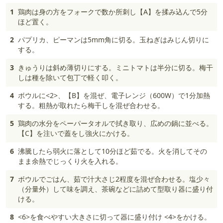
1
鶏肉は身の方をフォークで数か所刺し【A】を揉み込んで5分
ほど置く。
2
パプリカ、ピーマンは5mm角に切る。玉ねぎはみじん切りに
する。
3
きゅうりは斜め薄切りにする。ミニトマトは半分に切る。梅干
しは種を除いて包丁で軽く叩く。
4
ボウルに<2>、【B】を混ぜ、電子レンジ（600W）で1分加熱
する。粗熱が取れたら梅干しを混ぜ合わせる。
5
鶏肉の水分をペーパータオルで拭き取り、広めの鍋に並べる。
【C】を注いで蓋をし強火にかける。
6
沸騰したら弱火に落として10分ほど茹でる。火を消してその
まま余熱でじっくり火を入れる。
7
ボウルでごはん、茹で汁大さじ2程度を混ぜ合わせる。塩少々
（分量外）して味を調え、茶碗などに詰めて型取り器に盛り付
ける。
8
<6>を食べやすい大きさに切って器に盛り付け <4>をかける。