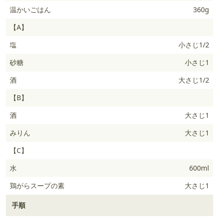
温かいごはん
360g
【A】
塩
小さじ1/2
砂糖
小さじ1
酒
大さじ1/2
【B】
酒
大さじ1
みりん
大さじ1
【C】
水
600ml
鶏がらスープの素
大さじ1
手順