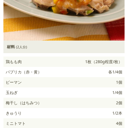
材料
(2人分)
鶏もも肉
1枚（280g程度/枚）
パプリカ（赤・黄）
各1/4個
ピーマン
1個
玉ねぎ
1/4個
梅干し（はちみつ）
2個
きゅうり
1/2本
ミニトマト
4個