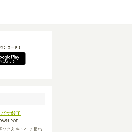
ウンロード！
んです餃子
ROWN POP
豚ひき肉
キャベツ
長ね