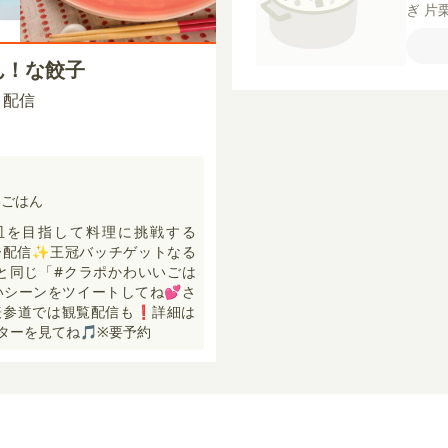
ぎ
片
ダ油
ター
ん！な餃子
しょう
00 配信
いごはん
皿を目指して料理に挑戦する
ュラー配信✨王冠バッチゲットなる
と同じ「#クラポかわいいごは
シーンをツイートしてね💕さ
cafe表参道では観覧配信も❗️詳細は
イッターを見てね🎵※要予約