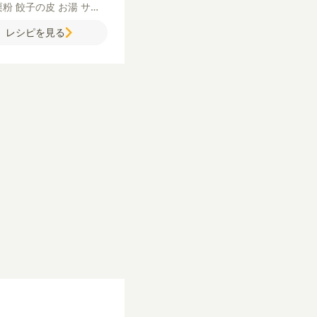
栗粉
餃子の皮
お湯
サラ
【A】
酒
しょうゆ
オイス
レシピを見る
ソース
鶏ガラスープの素
が（すりおろし）