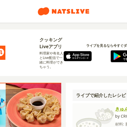
クッキング
ライブを見るなら今すぐダ
Liveアプリ
料理家や有名人
とLive配信で一
緒に料理ができ
ちゃう。
ライブで紹介したレシピ
きゅ
by C
材料: