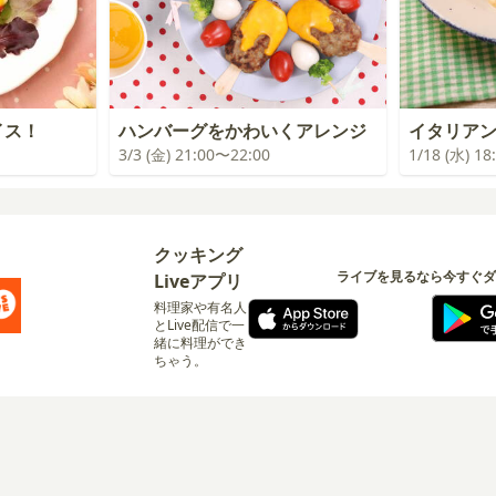
イス！
ハンバーグをかわいくアレンジ
イタリア
3/3 (金) 21:00〜22:00
1/18 (水) 1
クッキング
ライブを見るなら今すぐダ
Liveアプリ
料理家や有名人
とLive配信で一
緒に料理ができ
ちゃう。