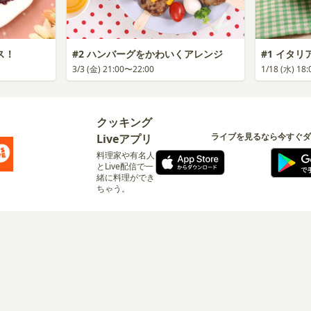
ス！
#2 ハンバーグをかわいくアレンジ
#1 イタ
3/3 (金) 21:00〜22:00
1/18 (水) 18
クッキング
ライブを見るなら今すぐダ
Liveアプリ
料理家や有名人
とLive配信で一
緒に料理ができ
ちゃう。