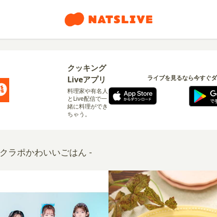
クッキング
ライブを見るなら今すぐダ
Liveアプリ
料理家や有名人
とLive配信で一
緒に料理ができ
ちゃう。
 #クラポかわいいごはん -