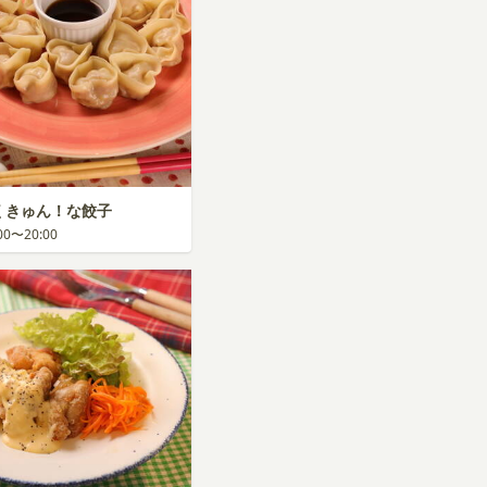
いくきゅん！な餃子
:00〜20:00