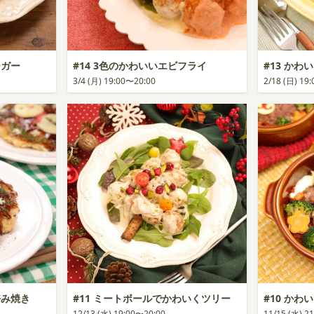
ーガー
#14 3色のかわいいエビフライ
#13 か
3/4 (月) 19:00〜20:00
2/18 (日) 19
好み焼き
#11 ミートボールでかわいくツリー
#10 か
12/13 (水) 19:00〜20:00
11/15 (水) 2