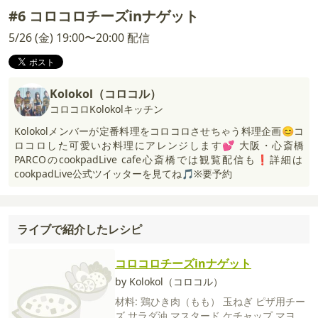
#6 コロコロチーズinナゲット
5/26 (金) 19:00〜20:00 配信
Kolokol（コロコル）
コロコロKolokolキッチン
Kolokolメンバーが定番料理をコロコロさせちゃう料理企画😊コ
ロコロした可愛いお料理にアレンジします💕 大阪・心斎橋
PARCOのcookpadLive cafe心斎橋では観覧配信も❗️詳細は
cookpadLive公式ツイッターを見てね🎵※要予約
ライブで紹介したレシピ
コロコロチーズinナゲット
by Kolokol（コロコル）
材料:
鶏ひき肉（もも）
玉ねぎ
ピザ用チー
ズ
サラダ油
マスタード
ケチャップ
マヨネ