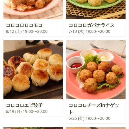
コロコロロコモコ
コロコロガパオライス
8/12 (土) 19:00〜20:00
7/13 (木) 19:00〜20:00
コロコロエビ餃子
コロコロチーズinナゲッ
6/19 (月) 19:00〜20:00
ト
5/26 (金) 19:00〜20:00