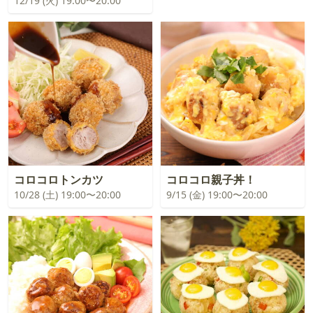
12/19 (火) 19:00〜20:00
コロコロトンカツ
コロコロ親子丼！
10/28 (土) 19:00〜20:00
9/15 (金) 19:00〜20:00