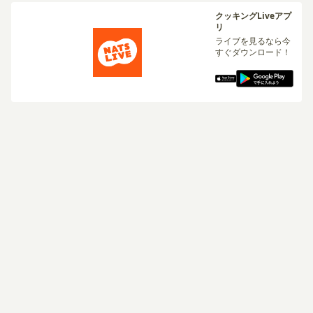
クッキングLiveアプ
リ
ライブを見るなら今
すぐダウンロード！