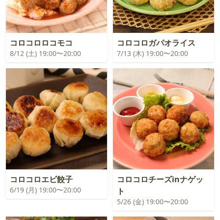
コロコロロコモコ
コロコロガパオライス
8/12 (土) 19:00〜20:00
7/13 (木) 19:00〜20:00
コロコロエビ餃子
コロコロチーズinナゲッ
6/19 (月) 19:00〜20:00
ト
5/26 (金) 19:00〜20:00