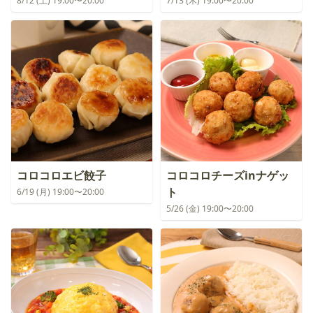
8/12 (土) 19:00〜20:00
7/13 (木) 19:00〜20:00
コロコロエビ餃子
コロコロチーズinナゲッ
ト
6/19 (月) 19:00〜20:00
5/26 (金) 19:00〜20:00