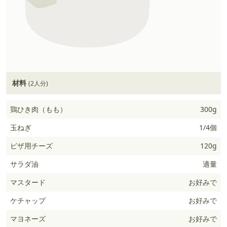
材料
(2人分)
鶏ひき肉（もも）
300g
玉ねぎ
1/4個
ピザ用チーズ
120g
サラダ油
適量
マスタード
お好みで
ケチャップ
お好みで
マヨネーズ
お好みで