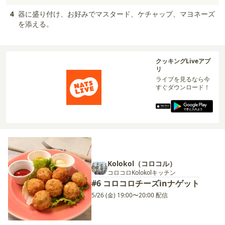
4
器に盛り付け、お好みでマスタード、ケチャップ、マヨネーズ
を添える。
クッキングLiveアプ
リ
ライブを見るなら今
すぐダウンロード！
Kolokol（コロコル）
コロコロKolokolキッチン
#6 コロコロチーズinナゲット
5/26 (金) 19:00〜20:00 配信