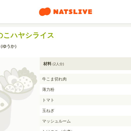
のこハヤシライス
（ゆうか）
材料
(2人分)
牛こま切れ肉
薄力粉
トマト
玉ねぎ
マッシュルーム