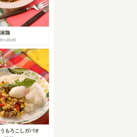
淋鶏
:00〜20:00
うもろこしガパオ