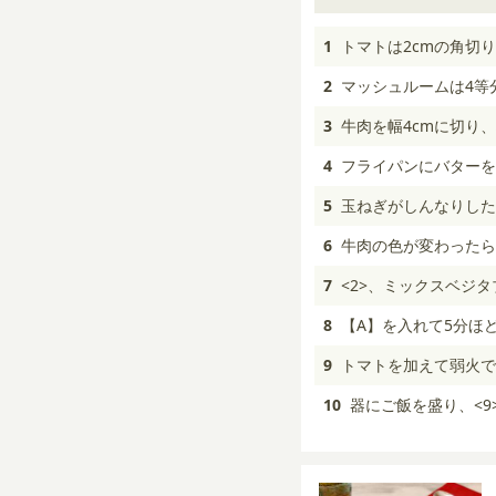
1
トマトは2cmの角切
2
マッシュルームは4等
3
牛肉を幅4cmに切り
4
フライパンにバターを
5
玉ねぎがしんなりした
6
牛肉の色が変わったら
7
<2>、ミックスベジ
8
【A】を入れて5分ほ
9
トマトを加えて弱火で
10
器にご飯を盛り、<