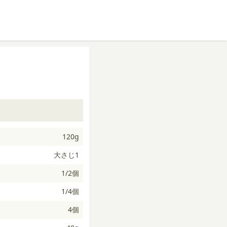
120g
大さじ1
1/2個
1/4個
4個