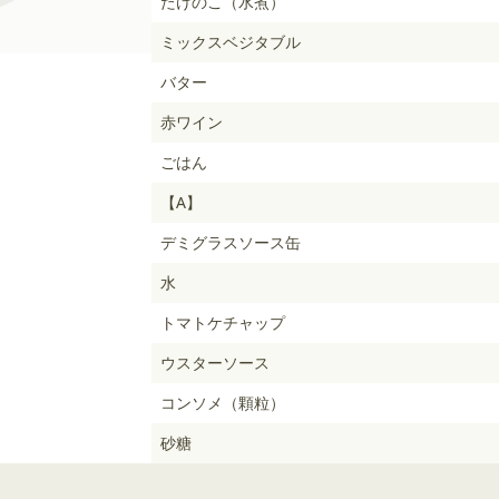
たけのこ（水煮）
ミックスベジタブル
バター
赤ワイン
ごはん
【A】
デミグラスソース缶
水
トマトケチャップ
ウスターソース
コンソメ（顆粒）
砂糖