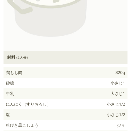
材料
(2人分)
鶏もも肉
320g
砂糖
小さじ1
牛乳
大さじ1
にんにく（すりおろし）
小さじ1/2
塩
小さじ1/2
粗びき黒こしょう
少々