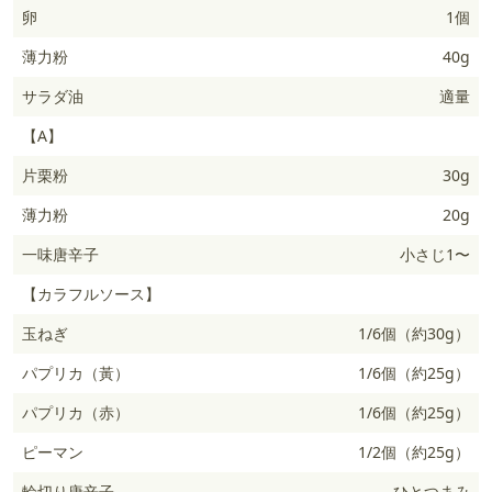
卵
1個
薄力粉
40g
サラダ油
適量
【A】
片栗粉
30g
薄力粉
20g
一味唐辛子
小さじ1〜
【カラフルソース】
玉ねぎ
1/6個（約30g）
パプリカ（黃）
1/6個（約25g）
パプリカ（赤）
1/6個（約25g）
ピーマン
1/2個（約25g）
輪切り唐辛子
ひとつまみ