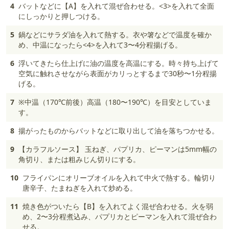
4
バットなどに【A】を入れて混ぜ合わせる。<3>を入れて全面
にしっかりと押しつける。
5
鍋などにサラダ油を入れて熱する。衣や箸などで温度を確か
め、中温になったら<4>を入れて3〜4分程揚げる。
6
浮いてきたら仕上げに油の温度を高温にする。時々持ち上げて
空気に触れさせながら表面がカリっとするまで30秒〜1分程揚
げる。
7
※中温（170℃前後）高温（180〜190℃）を目安としていま
す。
8
揚がったものからバットなどに取り出して油を落ちつかせる。
9
【カラフルソース】 玉ねぎ、パプリカ、ピーマンは5mm幅の
角切り、または粗みじん切りにする。
10
フライパンにオリーブオイルを入れて中火で熱する。輪切り
唐辛子、たまねぎを入れて炒める。
11
焼き色がついたら【B】を入れてよく混ぜ合わせる。火を弱
め、2〜3分程煮込み、パプリカとピーマンを入れて混ぜ合わ
せる。