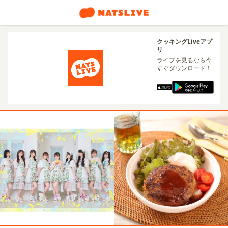
クッキングLiveアプ
リ
ライブを見るなら今
すぐダウンロード！