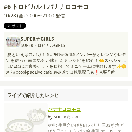
#6 トロピカル！バナナロコモコ
10/28 (金) 20:00〜21:00 配信
SUPER☆GiRLS
SUPERトロピカルGiRLS
“夏といえばスパガ！”SUPER☆GiRLSメンバーがオレンジやレモ
ンを使った南国気分が味わえるレシピを紹介！🍋スペシャル
TIMEにはご褒美ゲットを目指してミニゲームに挑戦します✨😊
さらにcookpadLive cafe 表参道では観覧配信も❗️※要予約
ライブで紹介したレシピ
バナナロコモコ
by SUPER☆GiRLS
材料:
牛豚合いびき肉
バナナ
玉ねぎ
塩
粗
びき黒こしょう
パン粉
牛乳
マヨネーズ
グ