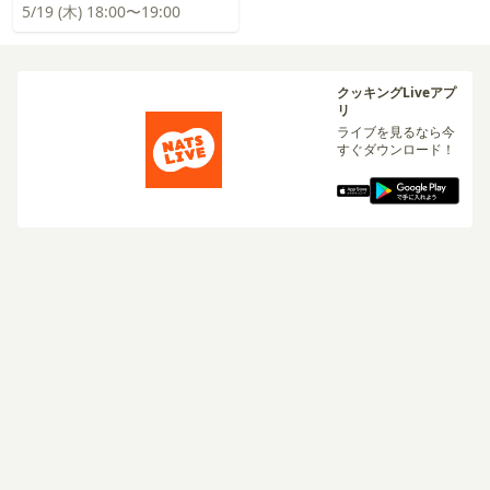
5/19 (木) 18:00〜19:00
クッキングLiveアプ
リ
ライブを見るなら今
すぐダウンロード！