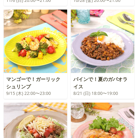
11/6 (日) 20:00〜21:00
10/28 (金) 20:00〜21:00
マンゴーで！ガーリック
パインで！夏のガパオラ
シュリンプ
イス
9/15 (木) 22:00〜23:00
8/21 (日) 18:00〜19:00