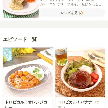
フベーコン
オリーブオイル
粗びき黒こしょ
う
【A】
牛乳
卵
粉チーズ
コンソメ（顆
レシピを見る
粒）
塩
【ハンバーグ】
牛豚合いびき肉
玉
ねぎ
牛乳
パン粉
塩
粗びき黒こしょう
オリ
ーブオイル
酒
エピソード一覧
トロピカル！オレンジカ
トロピカル！バナナロコ
レー
モコ