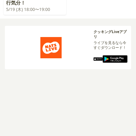
行気分！
5/19 (木) 18:00〜19:00
クッキングLiveアプ
リ
ライブを見るなら今
すぐダウンロード！