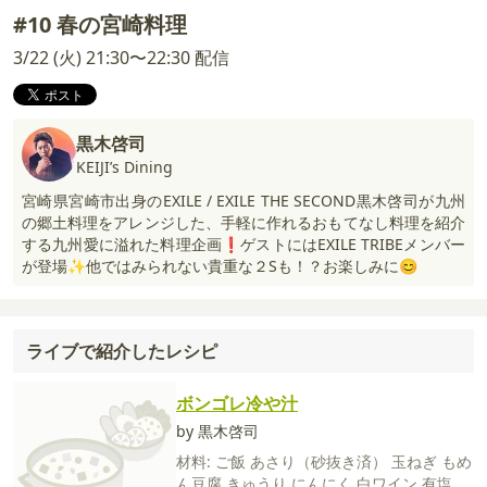
#10 春の宮崎料理
3/22 (火) 21:30〜22:30 配信
黒木啓司
KEIJI’s Dining
宮崎県宮崎市出身のEXILE / EXILE THE SECOND黒木啓司が九州
の郷土料理をアレンジした、手軽に作れるおもてなし料理を紹介
する九州愛に溢れた料理企画❗️ゲストにはEXILE TRIBEメンバー
が登場✨他ではみられない貴重な２Sも！？お楽しみに😊
ライブで紹介したレシピ
ボンゴレ冷や汁
by 黒木啓司
材料:
ご飯
あさり（砂抜き済）
玉ねぎ
もめ
ん豆腐
きゅうり
にんにく
白ワイン
有塩バ