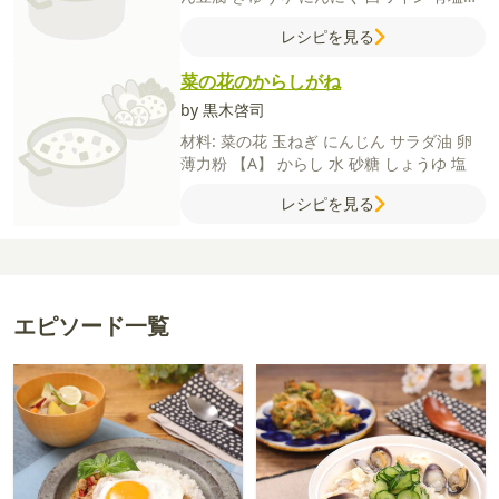
ター
塩
水
オリーブオイル
粗びき黒コショ
レシピを見る
ウ
菜の花のからしがね
by 黒木啓司
材料:
菜の花
玉ねぎ
にんじん
サラダ油
卵
薄力粉
【A】
からし
水
砂糖
しょうゆ
塩
レシピを見る
エピソード一覧