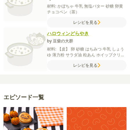
材料:
かぼちゃ
牛乳
無塩バター
砂糖
卵黄
チョコペン（茶）
レシピを見る
ハロウィンどらやき
by 豆柴の大群
材料:
【皮】
卵
砂糖
はちみつ
牛乳
しょう
ゆ
薄力粉
サラダ油
粒あん
ホイップクリー
ム
チョコペン（茶）
チョコペン（白）
レシピを見る
エピソード一覧