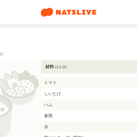
ピ
材料
(2人分)
トマト
しいたけ
ハム
春雨
水