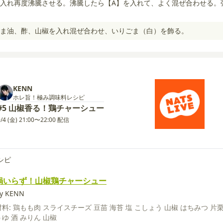
入れ再度沸騰させる。沸騰したら【A】を入れて、よく混ぜ合わせる。
ま油、酢、山椒を入れ混ぜ合わせ、いりごま（白）を飾る。
KENN
ホレ旨！極み調味料レシピ
#5 山椒香る！鶏チャーシュー
9/4 (金) 21:00〜22:00 配信
シピ
鍋いらず！山椒鶏チャーシュー
y KENN
材料:
鶏もも肉
スライスチーズ
豆苗
海苔
塩
こしょう
山椒
はちみつ
片
うゆ
酒
みりん
山椒