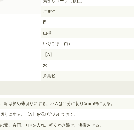
鶏がらスープ（顆粒）
ごま油
酢
山椒
いりごま（白）
【A】
水
片栗粉
、軸は斜め薄切りにする。ハムは半分に切り5mm幅に切る。
切りにする。【A】を混ぜ合わせておく。
の素、春雨、<1>を入れ、軽くかき混ぜ、沸騰させる。