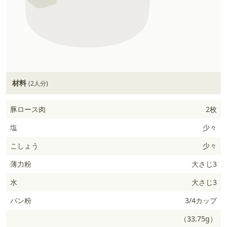
材料
(2人分)
豚ロース肉
2枚
塩
少々
こしょう
少々
薄力粉
大さじ3
水
大さじ3
パン粉
3/4カップ
（33.75g）