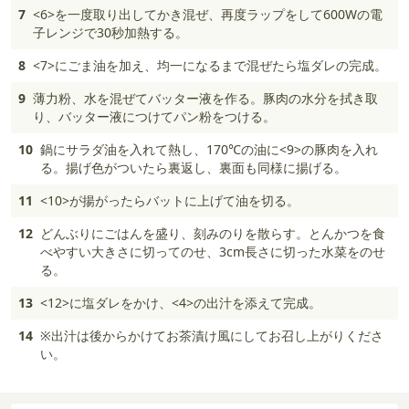
7
<6>を一度取り出してかき混ぜ、再度ラップをして600Wの電
子レンジで30秒加熱する。
8
<7>にごま油を加え、均一になるまで混ぜたら塩ダレの完成。
9
薄力粉、水を混ぜてバッター液を作る。豚肉の水分を拭き取
り、バッター液につけてパン粉をつける。
10
鍋にサラダ油を入れて熱し、170℃の油に<9>の豚肉を入れ
る。揚げ色がついたら裏返し、裏面も同様に揚げる。
11
<10>が揚がったらバットに上げて油を切る。
12
どんぶりにごはんを盛り、刻みのりを散らす。とんかつを食
べやすい大きさに切ってのせ、3cm長さに切った水菜をのせ
る。
13
<12>に塩ダレをかけ、<4>の出汁を添えて完成。
14
※出汁は後からかけてお茶漬け風にしてお召し上がりくださ
い。