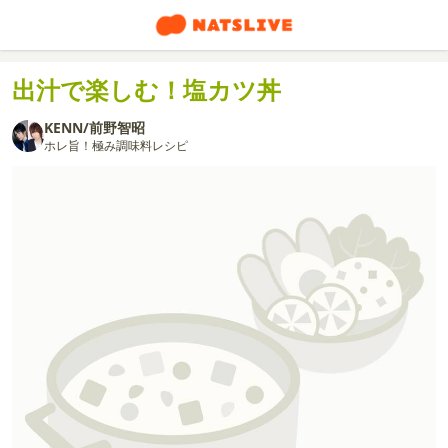
出汁で楽しむ！塩カツ丼
KENN/前野智昭
ホレ旨！極み調味料レシピ