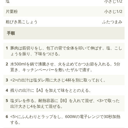
塩
小さじ1/2
片栗粉
小さじ1/2
粗びき黒こしょう
ふたつまみ
手順
1
豚肉は筋切りをし、包丁の背で全体を叩いて伸ばす。塩、こし
ょうを振り、下味をつける。
2
水500mlを鍋で沸騰させ、火を止めてかつお節を入れる。5分
置き、キッチンペーパーを敷いたザルで漉す。
3
<2>の出汁は塩ダレ用に大さじ4杯を別に取っておく。
4
残りの出汁に【A】を加えて味をととのえる。
5
塩ダレを作る。耐熱容器に【B】を入れて混ぜ、<3>で取った
出汁大さじ4を加えて混ぜる。
6
<5>にふんわりとラップをし、600Wの電子レンジで30秒加熱
する。