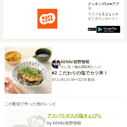
クッキングLiveアプ
リ
ライブを見るなら今
すぐダウンロード！
KENN/前野智昭
ホレ旨！極み調味料レシピ
#2 こだわりの塩でカツ丼！
3/12 (木) 21:30〜22:30 配信
この配信で作った他のレシピ
アスパラガスの塩きんぴら
by KENN/前野智昭