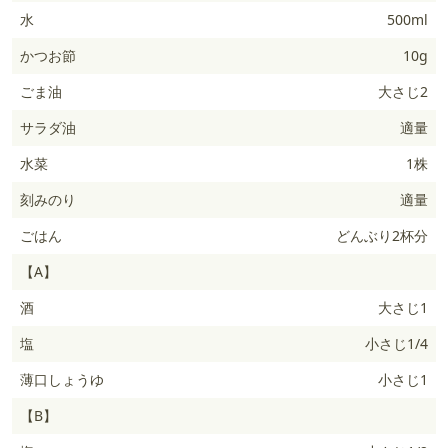
水
500ml
かつお節
10g
ごま油
大さじ2
サラダ油
適量
水菜
1株
刻みのり
適量
ごはん
どんぶり2杯分
【A】
酒
大さじ1
塩
小さじ1/4
薄口しょうゆ
小さじ1
【B】