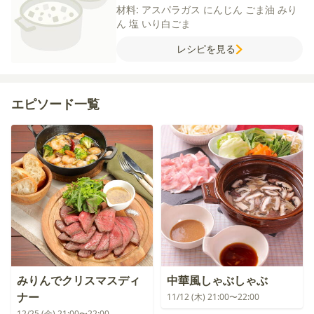
材料:
アスパラガス
にんじん
ごま油
みり
ん
塩
いり白ごま
レシピを見る
エピソード一覧
みりんでクリスマスディ
中華風しゃぶしゃぶ
ナー
11/12 (木) 21:00〜22:00
12/25 (金) 21:00〜22:00