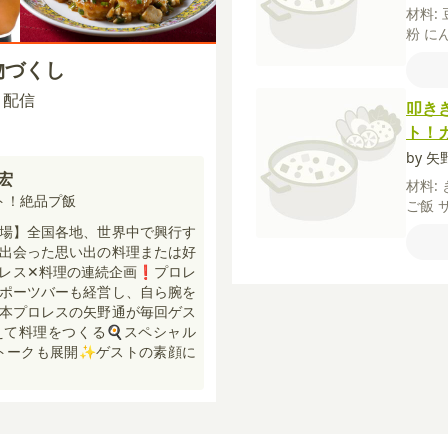
材料:
粉
に
ま油
物づくし
ー油
粉】
15 配信
叩き
糖
ト！
by 
宏
材料:
ト！絶品プ飯
ご飯
ょう
場】全国各地、世界中で興行す
ープの
出会った思い出の料理または好
レス✕料理の連続企画❗プロレ
ポーツバーも経営し、自ら腕を
本プロレスの矢野通が毎回ゲス
て料理をつくる🍳スペシャル
トトークも展開✨ゲストの素顔に