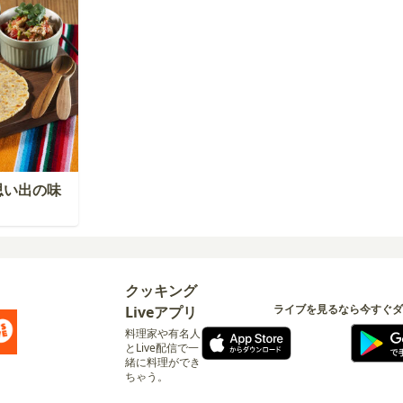
思い出の味
クッキング
ライブを見るなら今すぐダ
Liveアプリ
料理家や有名人
とLive配信で一
緒に料理ができ
ちゃう。