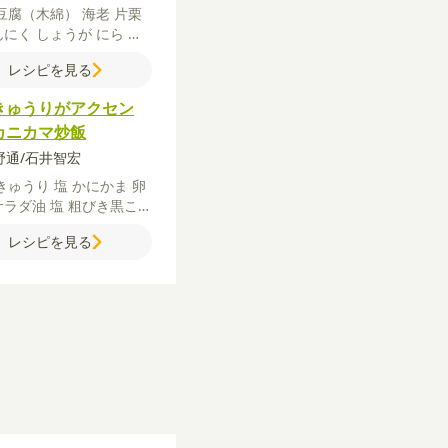
豆腐（木綿）
海老
片栗
んにく
しょうが
にら
ご
豆板醤
酒
しょうゆ
水
ラ
レシピを見る
花椒（粉）
【水溶き片栗
片栗粉
水
【A】
味噌
砂
きゅうりがアクセン
カニカマ炒飯
矢野通/石井智宏
きゅうり
塩
かにかま
卵
サラダ油
塩
粗びき黒こし
【A】
しょうゆ
鶏ガラス
レシピを見る
素