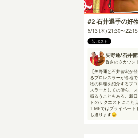
#2 石井選手の好
6/13 (木) 21:30〜22:
矢野通/石井智
旨さの３カウン
【矢野通と石井智宏が登
るプロレスラーが各地で
物の料理を紹介するプロ
スラーとしての傍ら、ス
振るうこともある、新日
トのリクエストにこたえ
TIMEではプライベー
も迫ります😊