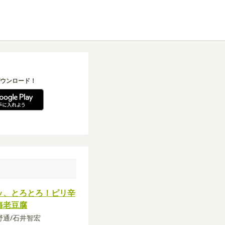
ウンロード！
ッ、とろとろ！ピリ辛
海老豆腐
矢野通/石井智宏