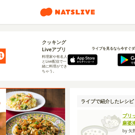
クッキング
ライブを見るなら今すぐダ
Liveアプリ
料理家や有名人
とLive配信で一
緒に料理ができ
ちゃう。
ライブで紹介したレシピ
プリ
麻婆
by 