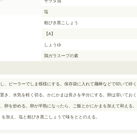
サラダ油
塩
粗びき黒こしょう
【A】
しょうゆ
鶏ガラスープの素
し、ピーラーでしま模様にする。保存袋に入れて麺棒などで叩いて砕く
置き、水気を軽く切る。かにかまは長さを半分にする。卵は溶いておく
、卵を炒める。卵が半熟になったら、ご飯とかにかまを加えて和える。
A】を加え、塩と粗びき黒こしょうで味をととのえる。