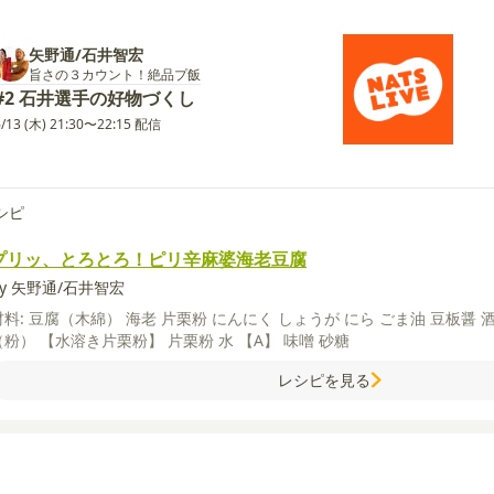
矢野通/石井智宏
旨さの３カウント！絶品プ飯
#2 石井選手の好物づくし
6/13 (木) 21:30〜22:15 配信
シピ
プリッ、とろとろ！ピリ辛麻婆海老豆腐
by 矢野通/石井智宏
材料:
豆腐（木綿）
海老
片栗粉
にんにく
しょうが
にら
ごま油
豆板醤
（粉）
【水溶き片栗粉】
片栗粉
水
【A】
味噌
砂糖
レシピを見る