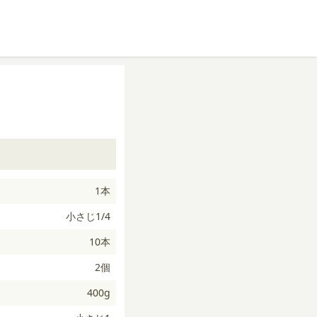
1本
小さじ1/4
10本
2個
400g