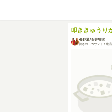
叩ききゅうり
矢野通/石井智宏
旨さの３カウント！絶品