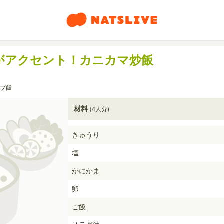
がアクセント！カニカマ炒飯
プ飯
材料
(4人分)
きゅうり
塩
かにかま
卵
ご飯