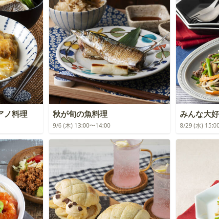
アノ料理
秋が旬の魚料理
みんな大好
9/6 (木) 13:00〜14:00
8/29 (水) 15: