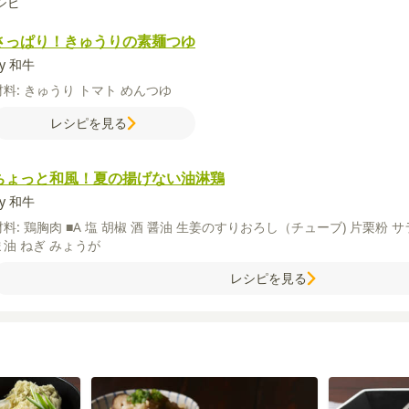
シピ
さっぱり！きゅうりの素麺つゆ
y 和牛
材料:
きゅうり
トマト
めんつゆ
レシピを見る
ちょっと和風！夏の揚げない油淋鶏
y 和牛
材料:
鶏胸肉
■A
塩
胡椒
酒
醤油
生姜のすりおろし（チューブ)
片栗粉
サ
ま油
ねぎ
みょうが
レシピを見る