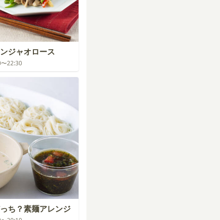
ンジャオロース
00〜22:30
っち？素麺アレンジ