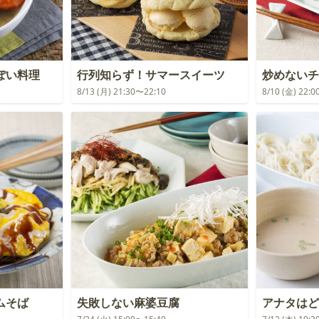
ぽい料理
行列知らず！サマースイーツ
炒めないチ
8/13 (月) 21:30〜22:10
8/10 (金) 22:
ムそば
失敗しない麻婆豆腐
アナタはど