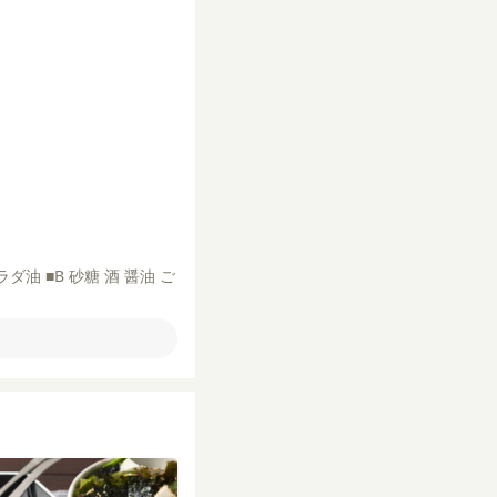
ラダ油
■B
砂糖
酒
醤油
ご