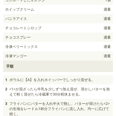
ホイップクリーム
適量
バニラアイス
適量
チョコレートシロップ
適量
チョコスプレー
適量
冷凍ベリーミックス
適量
冷凍マンゴー
適量
手順
1
ボウルに【A】を入れホイッパーでしっかり混ぜる。
2
<1>が混ざったら牛乳を少しずつ加え混ぜ、溶かしバターを加
えて軽く混ぜたら冷蔵庫で30分程休ませる。
3
フライパンにバターを入れ中火で熱し、バターが溶けたら<2>
の生地をレードル1杯分フライパンに流し入れ、均一に広げて
焼く。