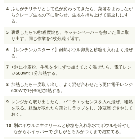
4
ふちがチリチリとして色が変わってきたら、菜箸をまわしなが
らクレープ生地の下に滑らせ、生地を持ち上げて裏返しにす
る。
5
裏返したら10秒程度焼き、キッチンペーパーを敷いた皿に取
り出す。同じ作業を4枚分繰り返す。
6
【レンチンカスタード】耐熱ボウル卵黄と砂糖を入れよく混ぜ
る。
7
<6>に小麦粉、牛乳を少しずつ加えてよく混ぜたら、電子レン
ジ600Wで1分加熱する。
8
加熱したら一度取り出し、よく混ぜ合わせたら更に電子レンジ
600Wで1分30秒加熱する。
9
レンジから取り出したら、バニラエッセンスを入れ混ぜ、粗熱
を取る。粗熱が取れたら落としラップをし、冷蔵庫で冷やして
おく。
10
別のボウルに生クリームと砂糖を入れ氷水でボウルを冷やし
ながらホイッパーで 少しがとろみがつくまで泡立てる。