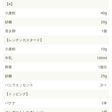
【A】
小麦粉
40g
砂糖
20g
溶き卵
1個
【レンチンカスタード】
小麦粉
10g
牛乳
100ml
卵黄
1個分
砂糖
25g
バニラエッセンス
少々
【トッピング】
バナナ
2本
コンポートしたオレンジ
1個