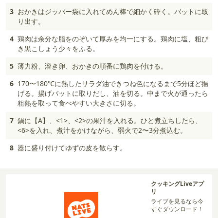
3
おかきはジッパー袋に入れてめん棒で細かく砕く。バットに取
り出す。
4
鶏肉は余分な脂をのぞいて厚みを均一にする。鶏肉に塩、粗び
き黒こしょう少々をふる。
5
薄力粉、溶き卵、おかきの順番に鶏肉を付ける。
6
170〜180℃に熱したサラダ油できつね色になるまで5分ほど揚
げる。揚げバットに取りだし、油を切る。中まで火が通ったら
粗熱を取って食べやすい大きさに切る。
7
鍋に【A】、<1>、<2>の果汁を入れる。ひと煮立ちしたら、
<6>を入れ、煮汁をかけながら、弱火で2〜3分煮込む。
8
器に盛り付けてゆずの皮を散らす。
クッキングLiveアプ
リ
ライブを見るなら今
すぐダウンロード！