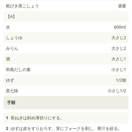
粗びき黒こしょう
適量
【A】
水
600ml
しょうゆ
大さじ2
みりん
大さじ2
酒
大さじ1
和風だしの素
小さじ1
ゆず
1/2個
黒七味
小さじ1/2
手順
1
長ねぎは斜め薄切りにする。
2
ゆずは皮をすりおろす。実にフォークを刺し、果汁を絞る。