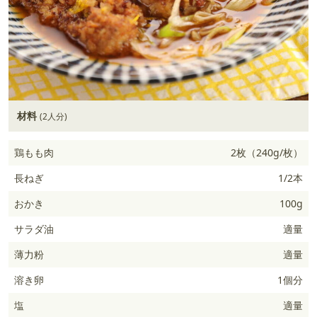
材料
(2人分)
鶏もも肉
2枚（240g/枚）
長ねぎ
1/2本
おかき
100g
サラダ油
適量
薄力粉
適量
溶き卵
1個分
塩
適量