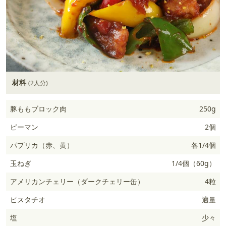
材料
(2人分)
豚ももブロック肉
250g
ピーマン
2個
パプリカ（赤、黄）
各1/4個
玉ねぎ
1/4個（60g）
アメリカンチェリー（ダークチェリー缶）
4粒
ピスタチオ
適量
塩
少々