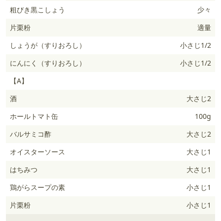
粗びき黒こしょう
少々
片栗粉
適量
しょうが（すりおろし）
小さじ1/2
にんにく（すりおろし）
小さじ1/2
【A】
酒
大さじ2
ホールトマト缶
100g
バルサミコ酢
大さじ2
オイスターソース
大さじ1
はちみつ
大さじ1
鶏がらスープの素
小さじ1
片栗粉
小さじ1