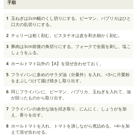
手順
1
玉ねぎは2cm幅のくし切りにする。ピーマン、パプリカはひと
口大の乱切りにする。
2
チェリーは粗く刻む。ピスタチオは皮を剥き細かく刻む。
3
豚肉は3cm前後の角切りにする。フォークで全面を刺し、塩こ
しょうをふる。
4
ホールトマト以外の【A】を混ぜ合わせておく。
5
フライパンに多めのサラダ油（分量外）を入れ、<3>に片栗粉
をまぶしつけて揚げ焼きし取り出す。
6
同じフライパンに、ピーマン、パプリカ、玉ねぎを入れて、油
が回ったものから取り出す。
7
フライパンの余分な油を拭き取り、にんにく、しょうがを加
え、香りを出す。
8
ホールトマトを入れ、トマトを潰しながら煮詰める。<4>を加
えて混ぜ合わせる。