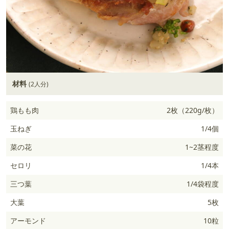
材料
(2人分)
鶏もも肉
2枚（220g/枚）
玉ねぎ
1/4個
菜の花
1~2茎程度
セロリ
1/4本
三つ葉
1/4袋程度
大葉
5枚
アーモンド
10粒