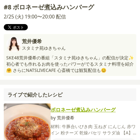
#8 ボロネーゼ煮込みハンバーグ
2/25 (火) 19:00〜20:00 配信
荒井優希
スタミナ苑ゆきちゃん
SKE48荒井優希の番組「スタミナ苑ゆきちゃん」の配信が決定✨
初心者でも作れるお肉を使ったパワーがでるスタミナ料理を紹介
🤗 さらにNATSLIVECAFE 心斎橋では観覧配信も😊
ライブで紹介したレシピ
ボロネーゼ煮込みハンバーグ
by 荒井優希
材料:
牛豚合いびき肉
玉ねぎ
にんじん
赤ワ
イン
粉チーズ
乾燥パセリ
サラダ油
【A】
牛乳
パン粉
【B】
カットトマト缶
ケチャ