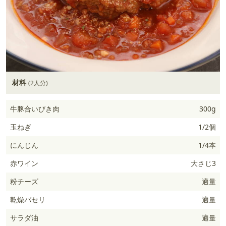
材料
(2人分)
牛豚合いびき肉
300g
玉ねぎ
1/2個
にんじん
1/4本
赤ワイン
大さじ3
粉チーズ
適量
乾燥パセリ
適量
サラダ油
適量