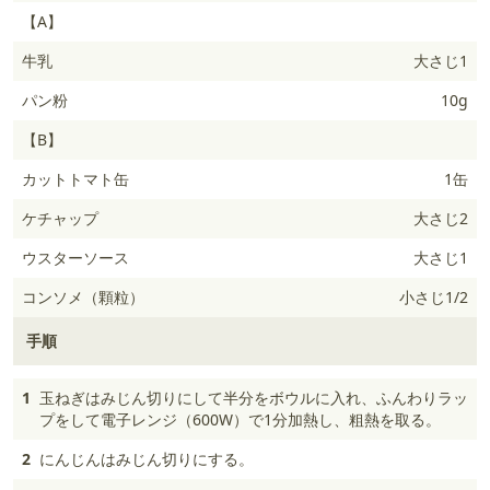
【A】
牛乳
大さじ1
パン粉
10g
【B】
カットトマト缶
1缶
ケチャップ
大さじ2
ウスターソース
大さじ1
コンソメ（顆粒）
小さじ1/2
手順
1
玉ねぎはみじん切りにして半分をボウルに入れ、ふんわりラッ
プをして電子レンジ（600W）で1分加熱し、粗熱を取る。
2
にんじんはみじん切りにする。