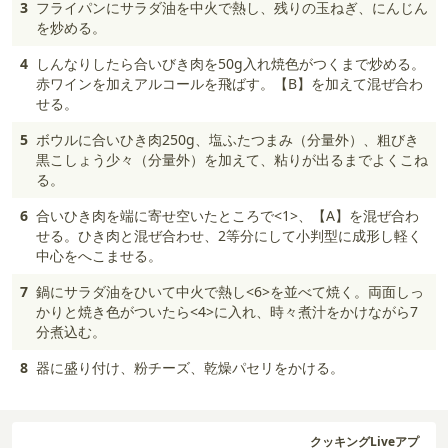
3
フライパンにサラダ油を中火で熱し、残りの玉ねぎ、にんじん
を炒める。
4
しんなりしたら合いびき肉を50g入れ焼色がつくまで炒める。
赤ワインを加えアルコールを飛ばす。【B】を加えて混ぜ合わ
せる。
5
ボウルに合いひき肉250g、塩ふたつまみ（分量外）、粗びき
黒こしょう少々（分量外）を加えて、粘りが出るまでよくこね
る。
6
合いひき肉を端に寄せ空いたところで<1>、【A】を混ぜ合わ
せる。ひき肉と混ぜ合わせ、2等分にして小判型に成形し軽く
中心をへこませる。
7
鍋にサラダ油をひいて中火で熱し<6>を並べて焼く。両面しっ
かりと焼き色がついたら<4>に入れ、時々煮汁をかけながら7
分煮込む。
8
器に盛り付け、粉チーズ、乾燥パセリをかける。
クッキングLiveアプ