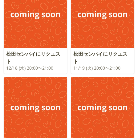
松田センパイにリクエス
松田センパイにリクエス
ト
ト
12/18 (水) 20:00〜21:00
11/19 (火) 20:00〜21:00