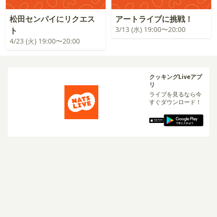
松田センパイにリクエス
アートライブに挑戦！
3/13 (水) 19:00〜20:00
ト
4/23 (火) 19:00〜20:00
クッキングLiveアプ
リ
ライブを見るなら今
すぐダウンロード！