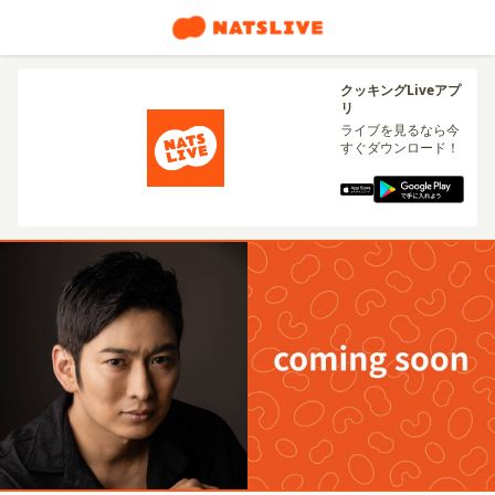
クッキングLiveアプ
リ
ライブを見るなら今
すぐダウンロード！