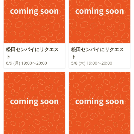
松田センパイにリクエス
松田センパイにリクエス
ト
ト
6/9 (月) 19:00〜20:00
5/8 (木) 19:00〜20:00