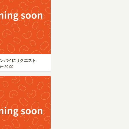
田センパイにリクエスト
00〜20:00