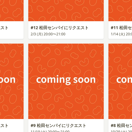
エスト
#12 松田センパイにリクエスト
#11 松
2/3 (月) 20:00〜21:00
1/14 (火) 20
エスト
#9 松田センパイにリクエスト
#8 松田
11/19 (火) 20:00〜21:00
10/29 (火) 2