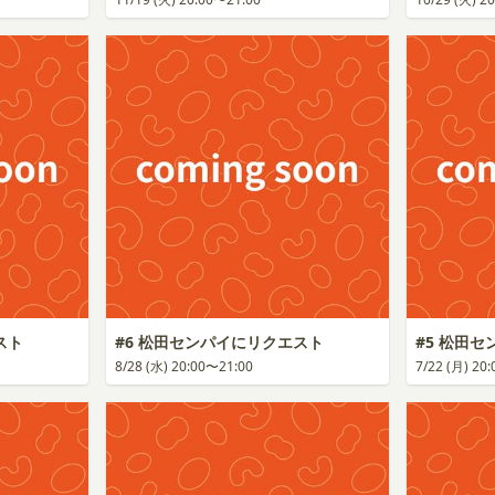
スト
#6 松田センパイにリクエスト
#5 松田
8/28 (水) 20:00〜21:00
7/22 (月) 20