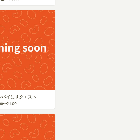
センパイにリクエスト
:00〜21:00