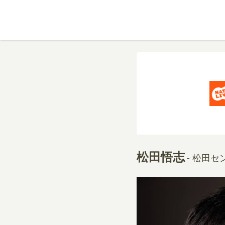
松田悟志
- 松田