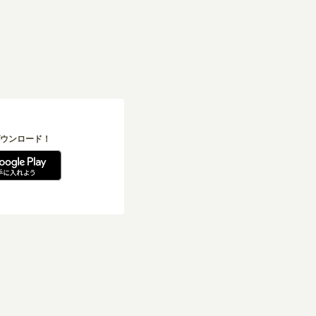
ウンロード！