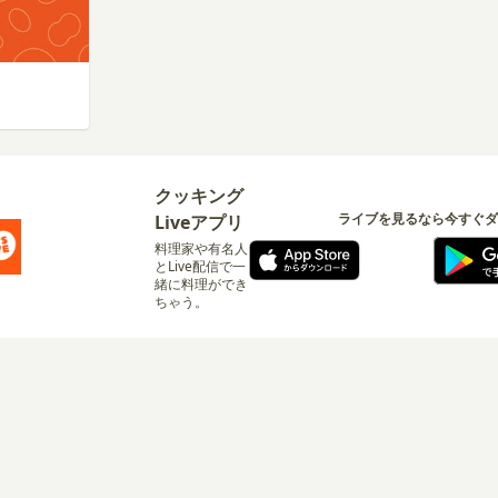
クッキング
ライブを見るなら今すぐダ
Liveアプリ
料理家や有名人
とLive配信で一
緒に料理ができ
ちゃう。