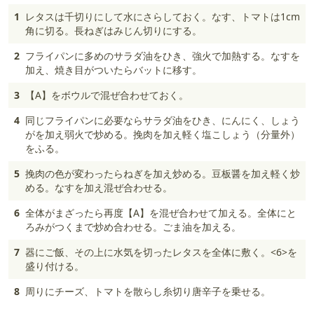
1
レタスは千切りにして水にさらしておく。なす、トマトは1cm
角に切る。長ねぎはみじん切りにする。
2
フライパンに多めのサラダ油をひき、強火で加熱する。なすを
加え、焼き目がついたらバットに移す。
3
【A】をボウルで混ぜ合わせておく。
4
同じフライパンに必要ならサラダ油をひき、にんにく、しょう
がを加え弱火で炒める。挽肉を加え軽く塩こしょう（分量外）
をふる。
5
挽肉の色が変わったらねぎを加え炒める。豆板醤を加え軽く炒
める。なすを加え混ぜ合わせる。
6
全体がまざったら再度【A】を混ぜ合わせて加える。全体にと
ろみがつくまで炒め合わせる。ごま油を加える。
7
器にご飯、その上に水気を切ったレタスを全体に敷く。<6>を
盛り付ける。
8
周りにチーズ、トマトを散らし糸切り唐辛子を乗せる。