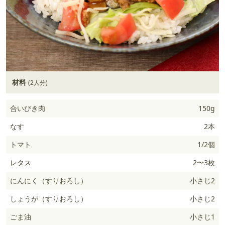
材料
(2人分)
合いびき肉
150g
なす
2本
トマト
1/2個
レタス
2〜3枚
にんにく（すりおろし）
小さじ2
しょうが（すりおろし）
小さじ2
ごま油
小さじ1