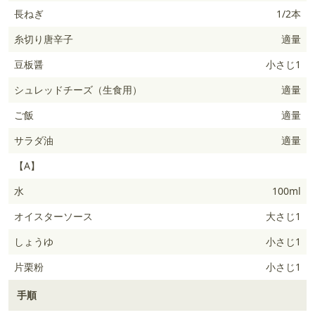
長ねぎ
1/2本
糸切り唐辛子
適量
豆板醤
小さじ1
シュレッドチーズ（生食用）
適量
ご飯
適量
サラダ油
適量
【A】
水
100ml
オイスターソース
大さじ1
しょうゆ
小さじ1
片栗粉
小さじ1
手順