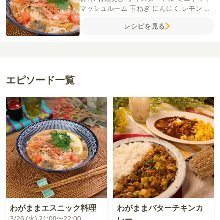
マッシュルーム
玉ねぎ
にんにく
レモン
牛
乳
コチュジャン
赤唐辛子
パクチー
サラダ
レシピを見る
油
【A】
水
しょうゆ
鶏がらスープの素
エピソード一覧
わがままエスニック料理
わがままバターチキンカ
3/26 (火) 21:00〜22:00
レー