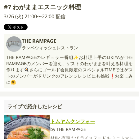
#7 わがままエスニック料理
3/26 (火) 21:00〜22:00 配信
THE RAMPAGE
ランペウィッシュレストラン
THE RAMPAGEのレギュラー番組✨お料理上手のLIKIYAがTHE
RAMPAGEのメンバーを迎え、ゲストのわがままを叶える料理を
作ります🍳さらにゴールド会員限定のスペシャルTIMEではゲス
トのメンバーがドリンクのアレンジレシピにも挑戦❗️お楽しみ
に🤗
ライブで紹介したレシピ
トムヤムクンフォー
by THE RAMPAGE
材料:
有頭えび
ライスヌードル
ミニトマト