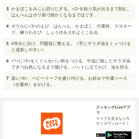
3
かまぼこをみじん切りにする。<2>を粘り気が出るまで刻む。
はんぺんはポリ袋で細かくなるまでほぐす。
4
ボウルに<3>のえび、はんぺん、かまぼこ、片栗粉、マヨネー
ズ、練りわさび、しょうゆを入れよくこねる。
5
4等分に分け、円盤状に整える。（手にサラダ油をくっつける
と成形しやすい）
6
<1>に<5>をくぐらせパン粉をつける。中温に熱したサラダ油
できつね色になるまで揚げる。バットに立てかけ、油を切る。
7
器に<6>、ベビーリーフを盛り付ける。お好みで中濃ソース
（分量外）をかける。
クッキングLiveアプ
リ
ライブを見るなら今
すぐダウンロード！