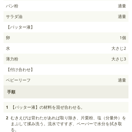
パン粉
適量
サラダ油
適量
【バッター液】
卵
1個
水
大さじ2
薄力粉
大さじ3
【付け合わせ】
ベビーリーフ
適量
手順
1
【バッター液】の材料を混ぜ合わせる。
2
むきえびは背わたがあれば取り除き、片栗粉、塩（分量外）を
まぶして揉み洗う。流水ですすぎ、ペーパーで水分を拭き取
る。