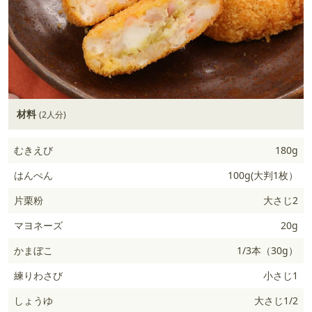
材料
(2人分)
むきえび
180g
はんぺん
100g(大判1枚）
片栗粉
大さじ2
マヨネーズ
20g
かまぼこ
1/3本（30g）
練りわさび
小さじ1
しょうゆ
大さじ1/2