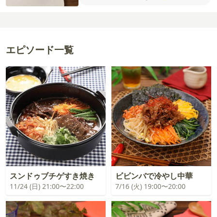
【柚子胡椒マヨ】
ゆずこしょう
マヨネーズ
かいわれ大根
焼き海苔
酒
みりん
コチュジ
ャン
白いりごま
【サムギョプサルの下味】
ごま油
にんにく
塩
こしょう
エピソード一覧
スンドゥブチゲすき焼き
ビビンバで冷やし中華
11/24 (日) 21:00〜22:00
7/16 (火) 19:00〜20:00