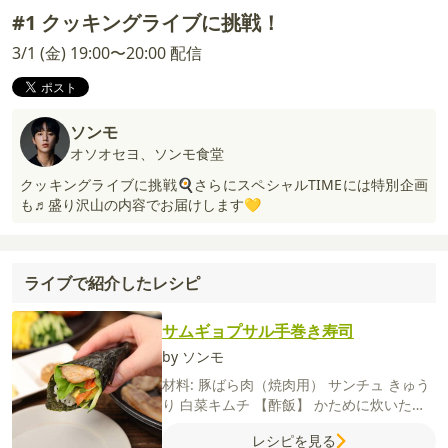
#1 クッキングライブに挑戦！
3/1 (金) 19:00〜20:00 配信
ソンモ
オソオセヨ、ソンモ食堂
クッキングライブに挑戦🍳さらにスペシャルTIMEには特別企画
も♬盛り沢山の内容でお届けします💛
ライブで紹介したレシピ
サムギョプサル手巻き寿司
by ソンモ
材料:
豚ばら肉（焼肉用）
サンチュ
きゅう
り
白菜キムチ
【酢飯】
かために炊いたご
はん
酢
砂糖
塩
【錦糸卵】
卵
塩
【くるみ
レシピを見る
味噌】
くるみ
味噌
にんにく(すりおろし)