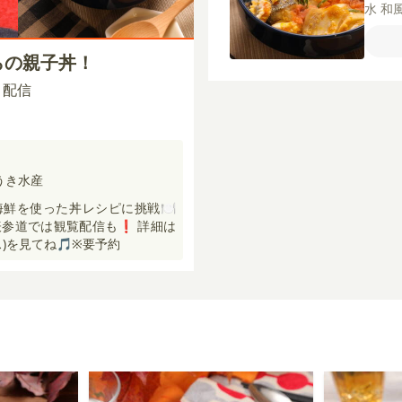
水
和
ん
砂
塩
【
らの親子丼！
00 配信
うき水産
鮮を使った丼レシピに挑戦🍽
FE表参道では観覧配信も❗️ 詳細は
クス)を見てね🎵※要予約