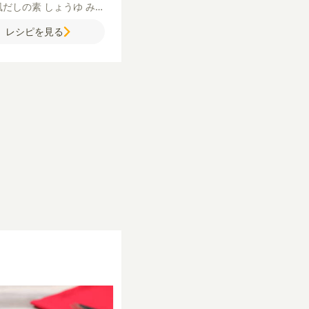
風だしの素
しょうゆ
みり
糖
たらこ
ご飯
【A】
酒
レシピを見る
B】
溶き卵