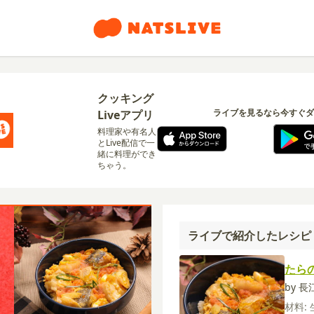
クッキング
ライブを見るなら今すぐダ
Liveアプリ
料理家や有名人
とLive配信で一
緒に料理ができ
ちゃう。
ライブで紹介したレシピ
たら
by 
材料: