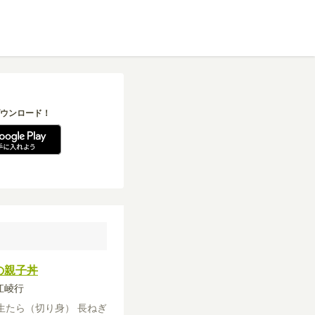
ウンロード！
の親子丼
長江崚行
生たら（切り身）
長ねぎ