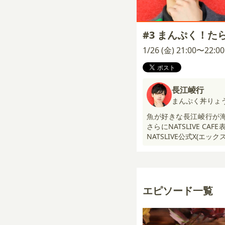
#3 まんぷく！た
1/26 (金) 21:00〜22:
長江崚行
まんぷく丼りょ
魚が好きな長江崚行が海
さらにNATSLIVE CA
NATSLIVE公式X(エッ
エピソード一覧