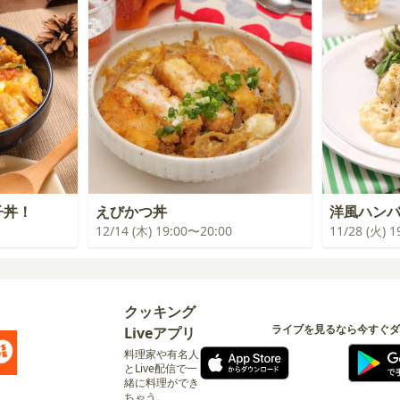
子丼！
えびかつ丼
洋風ハン
12/14 (木) 19:00〜20:00
11/28 (火) 
クッキング
ライブを見るなら今すぐダ
Liveアプリ
料理家や有名人
とLive配信で一
緒に料理ができ
ちゃう。