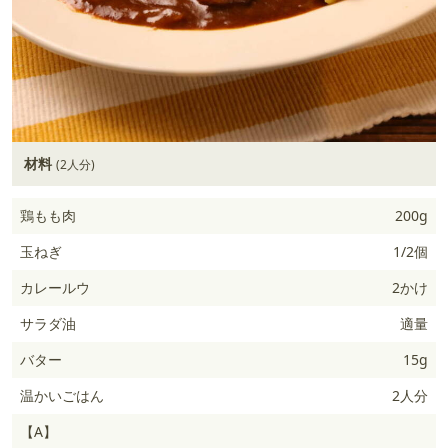
材料
(2人分)
鶏もも肉
200g
玉ねぎ
1/2個
カレールウ
2かけ
サラダ油
適量
バター
15g
温かいごはん
2人分
【A】