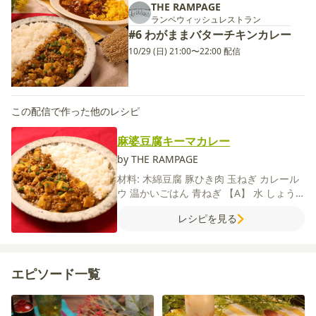
THE RAMPAGE
ランペウィッシュレストラン
#6 わがままバターチキンカレー
10/29 (日) 21:00〜22:00 配信
この配信で作った他のレシピ
麻婆豆腐キーマカレー
by THE RAMPAGE
材料:
木綿豆腐
豚ひき肉
玉ねぎ
カレール
ウ
温かいごはん
青ねぎ
【A】
水
しょう
が（すりおろし）
にんにく（すりおろ
レシピを見る
し）
塩
粗びき黒こしょう
エピソード一覧