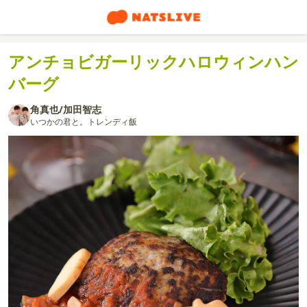
アンチョビガーリックハロウィンハン
バーグ
角真也/加田智志
いつかの君と。トレンディ飯