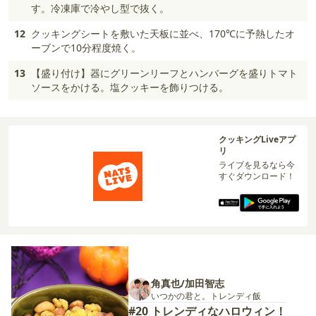
す。冷凍庫で冷やし型で抜く。
12
クッキングシートを敷いた天板に並べ、170℃に予熱したオ
ーブンで10分程度焼く。
13
【盛り付け】器にグリーンリーフとハンバーグを盛りトマト
ソースをかける。塩クッキーを飾りつける。
クッキングLiveアプ
リ
ライブを見るなら今
すぐダウンロード！
角真也/加田智志
いつかの君と。トレンディ飯
#20 トレンディなハロウィン！