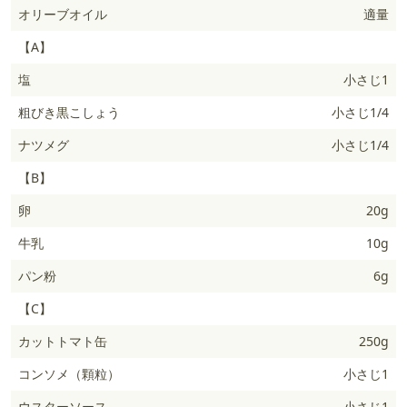
オリーブオイル
適量
【A】
塩
小さじ1
粗びき黒こしょう
小さじ1/4
ナツメグ
小さじ1/4
【B】
卵
20g
牛乳
10g
パン粉
6g
【C】
カットトマト缶
250g
コンソメ（顆粒）
小さじ1
ウスターソース
小さじ1