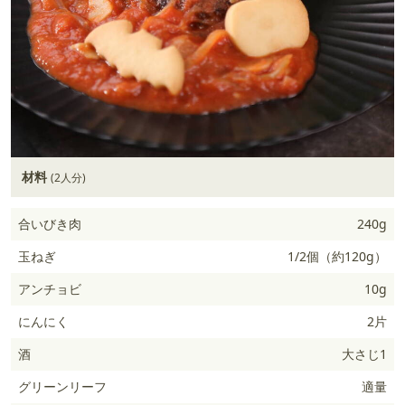
材料
(2人分)
合いびき肉
240g
玉ねぎ
1/2個（約120g）
アンチョビ
10g
にんにく
2片
酒
大さじ1
グリーンリーフ
適量