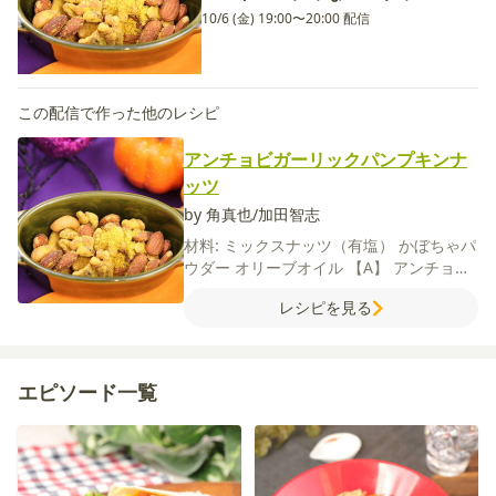
10/6 (金) 19:00〜20:00 配信
この配信で作った他のレシピ
アンチョビガーリックパンプキンナ
ッツ
by 角真也/加田智志
材料:
ミックスナッツ（有塩）
かぼちゃパ
ウダー
オリーブオイル
【A】
アンチョビ
ガーリックシーニング
ガーリックコース
レシピを見る
エピソード一覧