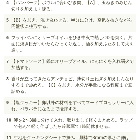
4
【ハンバーグ】ボウルに合いびき肉、【A】、玉ねぎのみじん
切りを加えよく練る。
5
【B】を加え、混ぜ合わせる。半分に分け、空気を抜きながら
円盤状に整形する。
6
フライパンにオリーブオイルをひき中火で熱し<4>を焼く。片
面に焼き目がついたらひっくり返し、酒を加えふたをして火を
通す。
7
【トマトソース】鍋にオリーブオイル、にんにくを入れ弱火で
加熱する。
8
香りが立ってきたらアンチョビ、薄切り玉ねぎを加えしんなり
するまで炒める。【C】を加え、水分が半量になる程度まで煮
詰める。
9
【塩クッキー】卵以外の材料をすべてフードプロセッサーに入
れ、パラパラになるまで攪拌する。
10
卵を2〜3回に分けて入れ、取り出して軽くまとめる。ラップ
で包んで軽く伸ばしたら冷蔵庫で1時間休ませる。
11
生地をクッキングシートで挟み、麺棒で3mmの厚さに伸ば