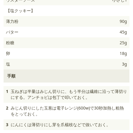
【塩クッキー】
薄力粉
90g
バター
45g
粉糖
25g
卵
18g
塩
3g
手順
1
玉ねぎは半量はみじん切りに、もう半分は繊維に沿って薄切り
にする。アンチョビは包丁で叩いておく。
2
みじん切りにした玉葱は電子レンジ(600w)で30秒加熱し粗熱
をとっておく。
3
にんにくは薄切りにし芽を爪楊枝などで抜いておく。