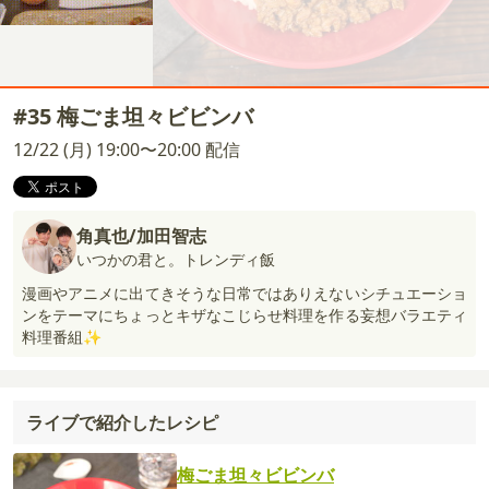
#35 梅ごま坦々ビビンバ
12/22 (月) 19:00〜20:00 配信
角真也/加田智志
いつかの君と。トレンディ飯
漫画やアニメに出てきそうな日常ではありえないシチュエーショ
ンをテーマにちょっとキザなこじらせ料理を作る妄想バラエティ
料理番組✨
ライブで紹介したレシピ
梅ごま坦々ビビンバ