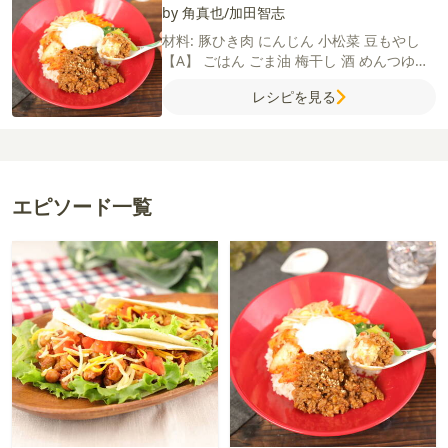
by 角真也/加田智志
材料:
豚ひき肉
にんじん
小松菜
豆もやし
【A】
ごはん
ごま油
梅干し
酒
めんつゆ
（2倍濃縮）
みりん
【B】
豆板醤
しょうが
レシピを見る
（すりおろし）
にんにく（すりおろし）
【C】
酒
味噌
しょうゆ
キムチ
温泉卵
いり
ごま（白）
【D】
ごま油
鶏がらスープの素
しょうゆ
にんにく（すりおろし）
エピソード一覧