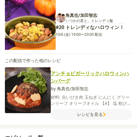
角真也/加田智志
いつかの君と。トレンディ飯
#20 トレンディなハロウィン！
10/6 (金) 19:00〜20:00 配信
この配信で作った他のレシピ
アンチョビガーリックハロウィンハ
ンバーグ
by 角真也/加田智志
材料:
合いびき肉
玉ねぎ
にんにく
グリー
ンリーフ
オリーブオイル
【A】
塩
粗びき
黒こしょう
ナツメグ
【B】
パン粉
牛乳
レシピを見る
卵
カットトマト缶
コンソメ（顆粒）
ウス
ターソース
【C】
【塩クッキー】
薄力粉
バター
粉糖
卵
アンチョビ
酒
塩