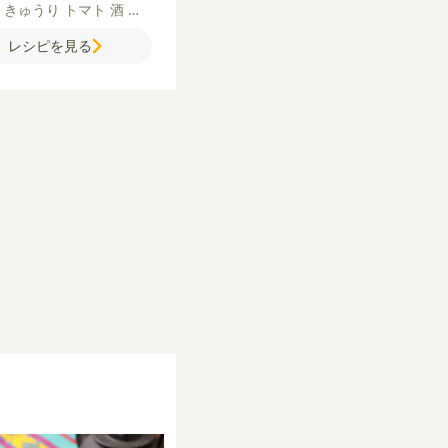
ぎ
きゅうり
トマト
酒
み
鶏ガラスープの素
塩
粗び
レシピを見る
こしょう
サラダ油
【A】
りごま
マヨネーズ
【B】
ょうゆ
水
砂糖
片栗粉
片栗粉
溶き卵