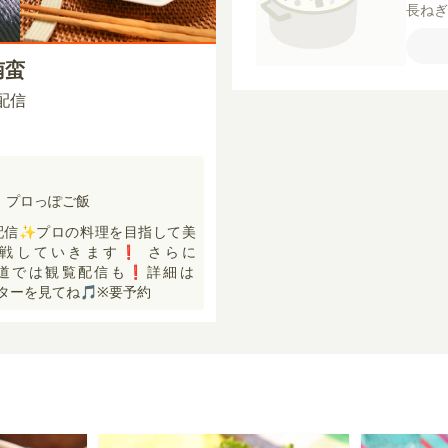
長ね
りん
き黒
南蛮
白す
酢
し
0 配信
【C】
。プロっぽご飯
配信✨プロの料理を目指して美
戦していきます❗️ さらに
afe表参道では観覧配信も❗️詳細は
イッターを見てね🎵※要予約