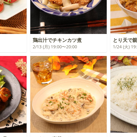
鶏出汁でチキンカツ煮
とり天で
2/13 (月) 19:00〜20:00
1/24 (火) 1