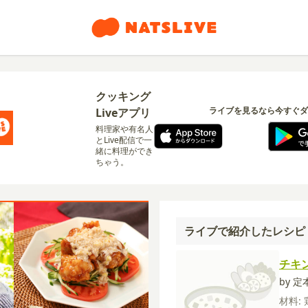
クッキング
ライブを見るなら今すぐダ
Liveアプリ
料理家や有名人
とLive配信で一
緒に料理ができ
ちゃう。
ライブで紹介したレシピ
チキ
by 
材料: