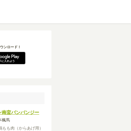
ウンロード！
ン南蛮バンバンジー
定本楓馬
鶏もも肉（からあげ用）