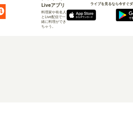
ライブを見るなら今すぐダ
Liveアプリ
料理家や有名人
とLive配信で一
緒に料理ができ
ちゃう。
ログイン
リシー
サービス利用規約
有料サービス利用規約
特定商取