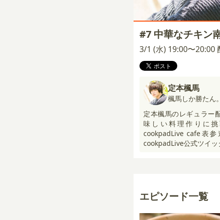
#7 中華なチキン
3/1 (水) 19:00〜20:0
定本楓馬
楓馬しか勝たん
定本楓馬のレギュラー
味しい料理作りに挑
cookpadLive c
cookpadLive公式ツ
エピソード一覧