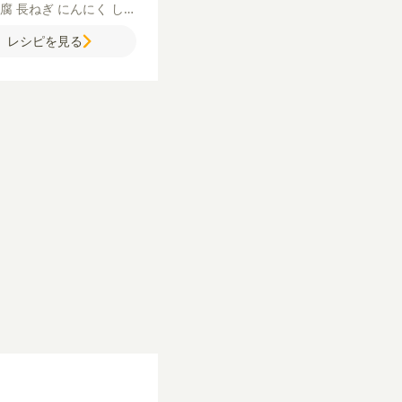
豆腐
長ねぎ
にんにく
しょ
ごま油
豆板醤
青ねぎ
ご
レシピを見る
A】
水
オイスターソース
ょうゆ
鶏がらスープの素
溶き片栗粉】
水
片栗粉