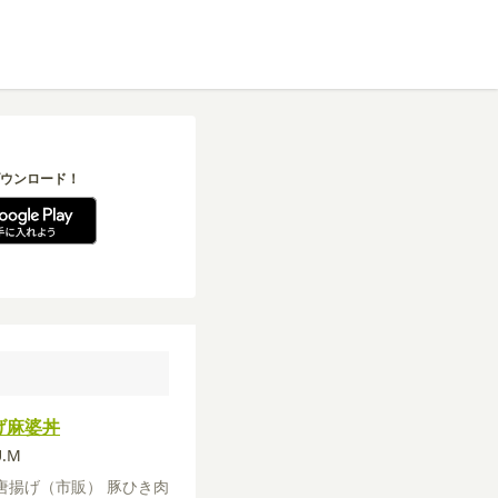
ウンロード！
げ麻婆丼
U.M
唐揚げ（市販）
豚ひき肉