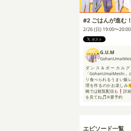
#2 ごはんが進む
2/26 (日) 19:00〜20:
G.U.M
GohanUmaiMes
ダンス＆ボーカルグル
「GohanUmaiMes
リ食べられるうまい飯
理を作るのかお楽しみ🤗さら
橋では観覧配信も❗️詳細は
を見てね🎵※要予約
エピソード一覧