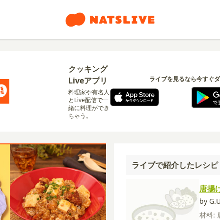
クッキング
ライブを見るなら今すぐダ
Liveアプリ
料理家や有名人
とLive配信で一
緒に料理ができ
ちゃう。
ライブで紹介したレシピ
唐揚
by G.
材料: