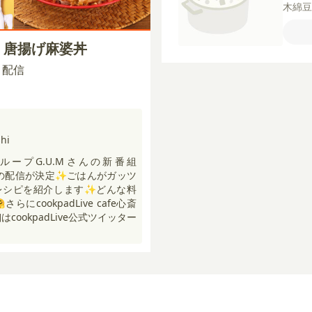
木綿
うが
飯
【
！唐揚げ麻婆丼
酒
し
【水
00 配信
hi
ープG.U.Mさんの新番組
hi」の配信が決定✨ごはんがガッツ
レシピを紹介します✨どんな料
にcookpadLive cafe心斎
cookpadLive公式ツイッター