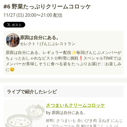
#6 野菜たっぷりクリームコロッケ
11/27 (日) 20:00〜21:00 配信
原因は自分にある。
セレクト！げんじぶレストラン
原因は自分にある。レギュラー配信✨毎回げんじぶメンバーが
ちょっとおしゃれなビストロ料理に挑戦❗️スペシャルTIMEでは
メンバーが美味しそうに食べる姿をたっぷりお届け🍽お楽しみ
に😊
ライブで紹介したレシピ
さつまいもクリームコロッケ
by 原因は自分にある。
材料:
さつまいも
合いびき肉
玉ねぎ
にんじ
ん
ブロッコリー
塩
粗びき黒こしょう
バタ