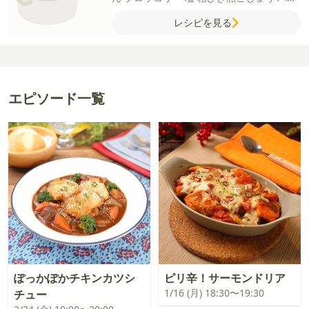
ー
薄力粉
牛乳
コンソメ（顆粒）
サラダ油
レシピを見る
【衣】
薄力粉
溶き卵
パン粉
【付け合わ
せ】
ベビーリーフ
ミニトマト
エピソード一覧
ぽっかぽかチキンカツシ
ピリ辛！サーモンドリア
1/16 (月) 18:30〜19:30
チュー