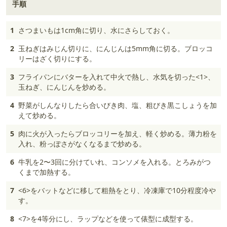
手順
1
さつまいもは1cm角に切り、水にさらしておく。
2
玉ねぎはみじん切りに、にんじんは5mm角に切る。ブロッコ
リーはざく切りにする。
3
フライパンにバターを入れて中火で熱し、水気を切った<1>、
玉ねぎ、にんじんを炒める。
4
野菜がしんなりしたら合いびき肉、塩、粗びき黒こしょうを加
えて炒める。
5
肉に火が入ったらブロッコリーを加え、軽く炒める。薄力粉を
入れ、粉っぽさがなくなるまで炒める。
6
牛乳を2〜3回に分けていれ、コンソメを入れる。とろみがつ
くまで加熱する。
7
<6>をバットなどに移して粗熱をとり、冷凍庫で10分程度冷や
す。
8
<7>を4等分にし、ラップなどを使って俵型に成型する。