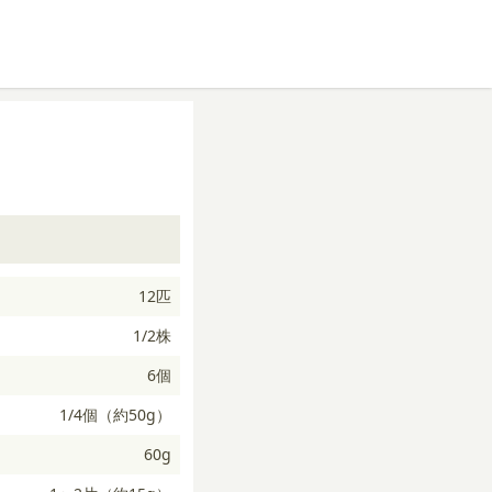
12匹
1/2株
6個
1/4個（約50g）
60g