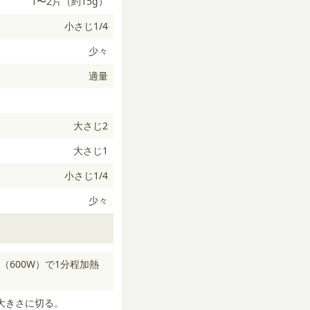
1〜2片（約15g）
小さじ1/4
少々
適量
大さじ2
大さじ1
小さじ1/4
少々
600W）で1分程加熱
大きさに切る。