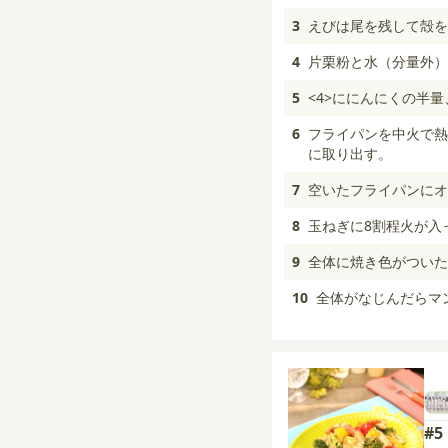
3
えびは尾を残して殻を
4
片栗粉と水（分量外）
5
<4>ににんにくの半
6
フライパンを中火で熱
に取り出す。
7
空いたフライパンにオ
8
玉ねぎに8割程火が入
9
全体に焼き色がついた
10
全体がなじんだらマ
#