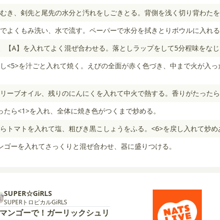
むき、剣先と尾先の水分と汚れをしごきとる。背側を浅く切り背わたを
でよくもみ洗い、水で流す。ペーパーで水分を拭きとりボウルに入れる
量、【A】を入れてよく混ぜ合わせる。落としラップをして5分程味をな
し<5>を汁ごと入れて焼く。えびの全面が赤く色づき、中まで火が入っ
リーブオイル、残りのにんにくを入れて中火で熱する。香りがたったら
ったら<1>を入れ、全体に焼き色がつくまで炒める。
らトマトを入れて塩、粗びき黒こしょうをふる。<6>を戻し入れて炒め
ンゴーを入れてさっくりと混ぜ合わせ、器に盛りつける。
SUPER☆GiRLS
SUPERトロピカルGiRLS
5 マンゴーで！ガーリックシュリ