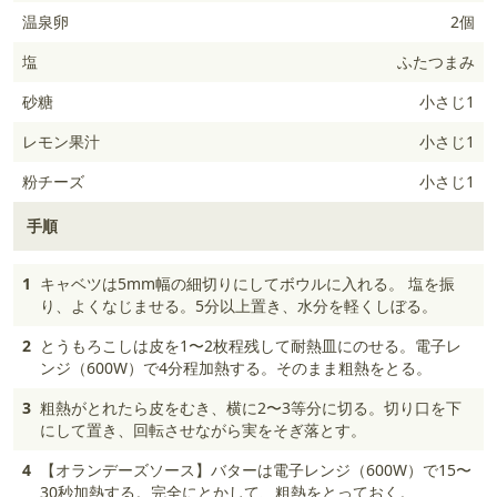
温泉卵
2個
塩
ふたつまみ
砂糖
小さじ1
レモン果汁
小さじ1
粉チーズ
小さじ1
手順
1
キャベツは5mm幅の細切りにしてボウルに入れる。 塩を振
り、よくなじませる。5分以上置き、水分を軽くしぼる。
2
とうもろこしは皮を1〜2枚程残して耐熱皿にのせる。電子レ
ンジ（600W）で4分程加熱する。そのまま粗熱をとる。
3
粗熱がとれたら皮をむき、横に2〜3等分に切る。切り口を下
にして置き、回転させながら実をそぎ落とす。
4
【オランデーズソース】バターは電子レンジ（600W）で15〜
30秒加熱する。完全にとかして、粗熱をとっておく。