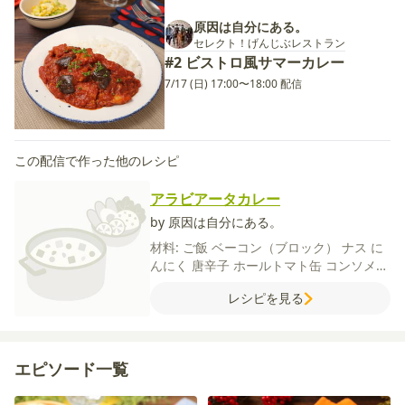
原因は自分にある。
セレクト！げんじぶレストラン
#2 ビストロ風サマーカレー
7/17 (日) 17:00〜18:00 配信
この配信で作った他のレシピ
アラビアータカレー
by 原因は自分にある。
材料:
ご飯
ベーコン（ブロック）
ナス
に
んにく
唐辛子
ホールトマト缶
コンソメ
（顆粒）
砂糖
カレールー
パセリ（みじん
レシピを見る
切り）
オリーブオイル
エピソード一覧