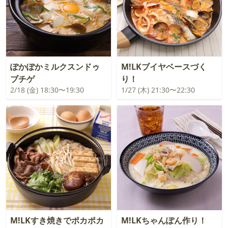
ぽかぽかミルクスンドゥ
M!LKブイヤベースづく
ブチゲ
り！
2/18 (金) 18:30〜19:30
1/27 (木) 21:30〜22:30
M!LKすき焼きでポカポカ
M!LKちゃんぽん作り！