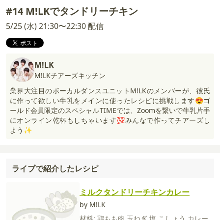
#14 M!LKでタンドリーチキン
5/25 (水) 21:30〜22:30 配信
M!LK
M!LKチアーズキッチン
業界大注目のボーカルダンスユニットM!LKのメンバーが、彼氏
に作って欲しい牛乳をメインに使ったレシピに挑戦します😍ゴ
ールド会員限定のスペシャルTIMEでは、Zoomを繋いで牛乳片手
にオンライン乾杯もしちゃいます💯みんなで作ってチアーズし
よう✨
ライブで紹介したレシピ
ミルクタンドリーチキンカレー
by M!LK
材料:
鶏もも肉
玉ねぎ
塩
こしょう
カレー