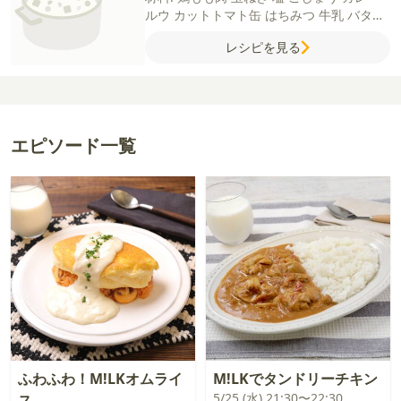
ルウ
カットトマト缶
はちみつ
牛乳
バター
ごはん
【A】
ヨーグルト
トマトケチャップ
レシピを見る
おろしにんにく
おろししょうが
エピソード一覧
ふわふわ！M!LKオムライ
M!LKでタンドリーチキン
5/25 (水) 21:30〜22:30
ス