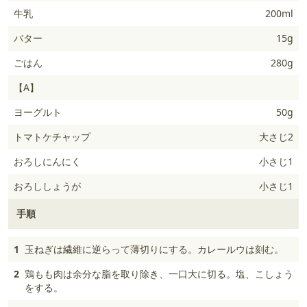
牛乳
200ml
バター
15g
ごはん
280g
【A】
ヨーグルト
50g
トマトケチャップ
大さじ2
おろしにんにく
小さじ1
おろししょうが
小さじ1
手順
1
玉ねぎは繊維に逆らって薄切りにする。カレールウは刻む。
2
鶏もも肉は余分な脂を取り除き、一口大に切る。塩、こしょう
をする。