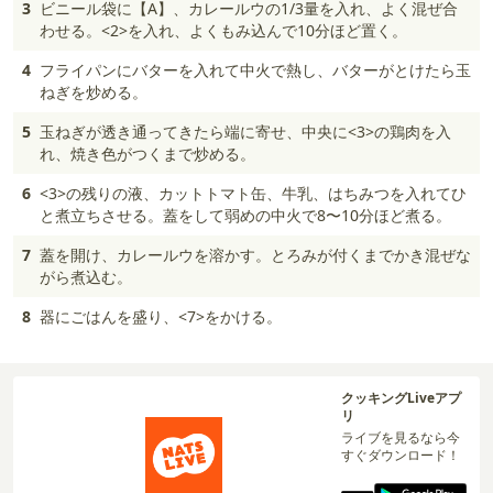
3
ビニール袋に【A】、カレールウの1/3量を入れ、よく混ぜ合
わせる。<2>を入れ、よくもみ込んで10分ほど置く。
4
フライパンにバターを入れて中火で熱し、バターがとけたら玉
ねぎを炒める。
5
玉ねぎが透き通ってきたら端に寄せ、中央に<3>の鶏肉を入
れ、焼き色がつくまで炒める。
6
<3>の残りの液、カットトマト缶、牛乳、はちみつを入れてひ
と煮立ちさせる。蓋をして弱めの中火で8〜10分ほど煮る。
7
蓋を開け、カレールウを溶かす。とろみが付くまでかき混ぜな
がら煮込む。
8
器にごはんを盛り、<7>をかける。
クッキングLiveアプ
リ
ライブを見るなら今
すぐダウンロード！