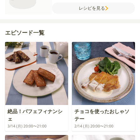
ク
練乳
【A】
アーモンドプードル
薄力粉
レシピを見る
いちごパウダー
ベーキングパウダー
エピソード一覧
絶品！パフェフィナンシ
チョコを使ったおしゃソ
ェ
テー
3/14 (月) 20:00〜21:00
2/14 (月) 20:00〜21:00