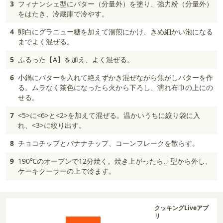
3
フィナンシェ型にバター（分量外）を塗り、強力粉（分量外）
をはたき、冷蔵庫で冷やす。
4
卵白にグラニュー糖を加えて湯煎にかけ、きめ細かい泡になる
までよく混ぜる。
5
ふるった【A】を加え、よく混ぜる。
6
小鍋にバターを入れて絶えずかき混ぜながら焦がしバターを作
る。ムラなく茶色になったら火から下ろし、濡れ布巾の上にの
せる。
7
<5>に<6>と<2>を加えて混ぜる。温かいうちに絞り袋に入
れ、<3>に絞り出す。
8
チョコチップとバナナチップ、コーンフレークを散らす。
9
190℃のオーブンで12分焼く。焼き上がったら、型から外し、
ケーキクーラーの上で冷ます。
クッキングLiveアプ
リ