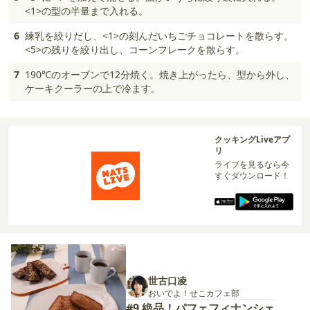
<1>の型の半量まで入れる。
6
練乳を絞りだし、<1>の刻んだいちごチョコレートを散らす。
<5>の残りを絞り出し、コーンフレークを散らす。
7
190℃のオーブンで12分焼く。焼き上がったら、型から外し、
ケーキクーラーの上で冷ます。
クッキングLiveアプ
リ
ライブを見るなら今
すぐダウンロード！
世古口凌
おいでよ！せこカフェ部
#9 絶品！パフェフィナンシェ