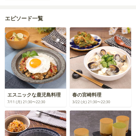
【トッピング】
卵黄
青ねぎ
いりごま
（白）
エピソード一覧
エスニックな鹿児島料理
春の宮崎料理
7/11 (月) 21:30〜22:30
3/22 (火) 21:30〜22:30