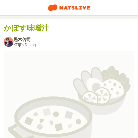
かぼす味噌汁
黒木啓司
KEIJI’s Dining