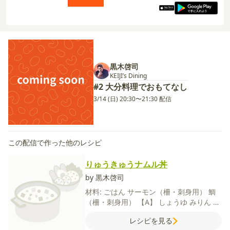
黒木啓司
KEIJI’s Dining
#2 大分料理でおもてなし
3/14 (日) 20:30〜21:30 配信
この配信で作った他のレシピ
りゅうきゅうナムル丼
by 黒木啓司
材料:
ごはん
サーモン（柵・刺身用）
鯛
（柵・刺身用）
【A】
しょうゆ
みりん
酒
【ナムル】
菜の花
にんじん
もやし
ごま
レシピを見る
油
鶏がらスープの素
おろしにんにく
塩