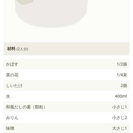
材料
(2人分)
かぼす
1/2個
菜の花
1/4束
しいたけ
2個
水
400ml
和風だしの素（顆粒）
小さじ1
みりん
小さじ2
味噌
大さじ1