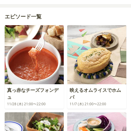
粒洋風スープの素
【クルミほうれん草】
ほうれん草
鶏ひき肉（もも肉）
クルミ
塩
【A】
鶏がらスープの素
マヨネーズ
エピソード一覧
【B】
こしょう
オイスターソース
はちみ
つ
真っ赤なチーズフォンデ
映えるオムライスでホム
ュ
パ
11/28 (木) 21:00〜22:00
11/7 (木) 21:00〜22:00