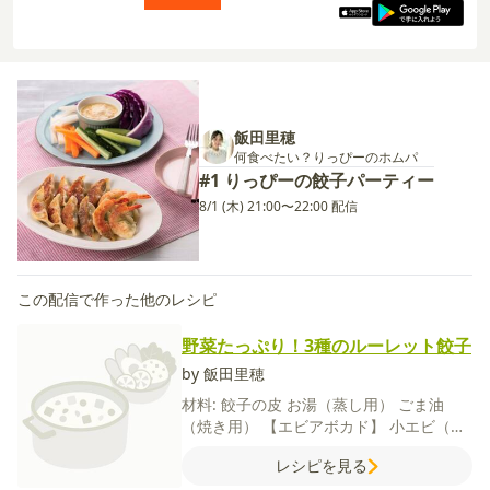
飯田里穂
何食べたい？りっぴーのホムパ
#1 りっぴーの餃子パーティー
8/1 (木) 21:00〜22:00 配信
この配信で作った他のレシピ
野菜たっぷり！3種のルーレット餃子
by 飯田里穂
材料:
餃子の皮
お湯（蒸し用）
ごま油
（焼き用）
【エビアボカド】
小エビ（尻
尾付き）
アボカド
【トマトチーズ】
ミニ
レシピを見る
トマト（大きめ）
オクラ
ピザ用チーズ
顆