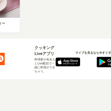
ィー
クッキング
ライブを見るなら今すぐダ
Liveアプリ
料理家や有名人
とLive配信で一
緒に料理ができ
ちゃう。