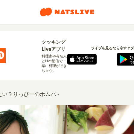
クッキング
ライブを見るなら今すぐダ
Liveアプリ
料理家や有名人
とLive配信で一
緒に料理ができ
ちゃう。
べたい？りっぴーのホムパ -