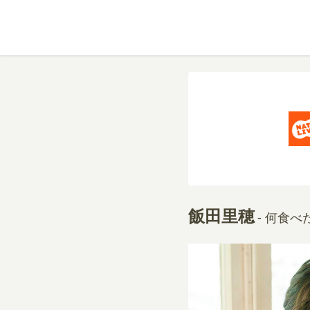
飯田里穂
- 何食